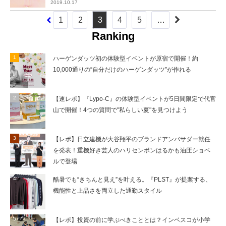
2019.10.17
1
2
3
4
5
…
Ranking
ハーゲンダッツ初の体験型イベントが原宿で開催！約
10,000通りの“自分だけのハーゲンダッツ”が作れる
【速レポ】『Lypo-C』の体験型イベントが5日間限定で代官
山で開催！4つの質問で"私らしい夏"を見つけよう
【レポ】日立建機が大谷翔平のブランドアンバサダー就任
を発表！重機好き芸人のハリセンボンはるかも油圧ショベ
ルで登場
酷暑でも“きちんと見え”を叶える。『PLST』が提案する、
機能性と上品さを両立した通勤スタイル
【レポ】投資の前に学ぶべきこととは？インベスコが小学