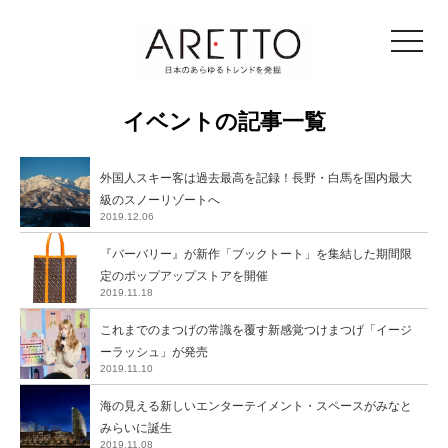
toggle
navigat
イベントの記事一覧
外国人スキー客は過去最高を記録！長野・白馬を国内最大
級のスノーリゾートへ
2019.12.06
『バーバリー』が新作「ブックトート」を集結した期間限
定のポップアップストアを開催
2019.11.18
これまでのまつげの常識を覆す新感覚つけまつげ「イージ
ーラッシュ」が発売
2019.11.10
海の見える新しいエンターテイメント・スペースがみなと
みらいに誕生
2019.11.08