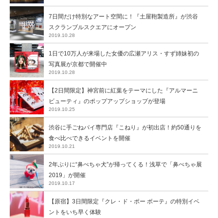
7日間だけ特別なアート空間に！『土屋鞄製造所』が渋谷
スクランブルスクエアにオープン
2019.10.28
1日で10万人が来場した女優の広瀬アリス・すず姉妹初の
写真展が京都で開催中
2019.10.28
【2日間限定】神宮前に紅葉をテーマにした『アルマーニ
ビューティ』のポップアップショップが登場
2019.10.25
渋谷に手ごねパイ専門店『こねり』が初出店！約50通りを
食べ比べできるイベントを開催
2019.10.21
2年ぶりに“鼻ぺちゃ犬”が帰ってくる！浅草で「鼻ぺちゃ展
2019」が開催
2019.10.17
【原宿】3日間限定『クレ・ド・ポー ボーテ』の特別イベ
ントをいち早く体験