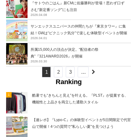
『サトウのごはん』新CMに佐藤勝利が登場！思わず口ず
さむ“新定番ソング”にも注目
2026.04.08
サンエックスユニバースの仲間たちが『東京タワー』に集
結！GWは“ピクニック気分”で楽しむ体験型イベントが開催
2026.04.01
所属15,000人の頂点が決定。“配信者の祭
典”『321AWARD2026』が開催
2026.03.30
1
2
3
…
Ranking
酷暑でも“きちんと見え”を叶える。『PLST』が提案する、
機能性と上品さを両立した通勤スタイル
【速レポ】『Lypo-C』の体験型イベントが5日間限定で代官
山で開催！4つの質問で"私らしい夏"を見つけよう