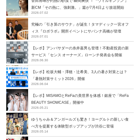
菅田将暉が灼熱の砂漠で“瞬間爽快”！『ウィルキンソン 』
新CM「その熱に、強刺激。」篇が7月4日より放送開始
2026.07.02
究極の「引き算のサウナ」が誕生！タマディック一宮オフ
ィス『ロボラボ』開所イベントにサバンナ高橋が登壇
2026.07.01
【レポ】アンバサダーの糸井嘉男も登壇！不動産投資の新
サービス「センス オーナーズ」ローンチ発表会を開催
2026.06.30
【レポ】松坂大輔・澤穂・辻希美、3人の暑さ対策とは？
「暑熱対策サミット2026」開催
2026.06.04
【レポ】MISAMOとReFaの美世界を体感！銀座で「ReFa
BEAUTY SHOWCASE」開催中
2026.05.21
ゆうちゃみ＆アンガールズも驚き！ヨーグルトの新しい食
べ方を提案する体験型ポップアップが渋谷に登場
2026.05.14