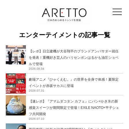
toggle
navigat
エンターテイメントの記事一覧
【レポ】日立建機が大谷翔平のブランドアンバサダー就任
を発表！重機好き芸人のハリセンボンはるかも油圧ショベ
ルで登場
2026.08.04
劇場アニメ『ひゃくえむ。』の世界を全身で体感！夏限定
イベントが赤坂サカスに登場
2026.07.31
【速レポ】『アマムダコタン カフェ』にパン×かき氷の新
感覚スイーツが期間限定で登場！EXILE NAOTO×平子シェ
フ共同開発
2026.07.10