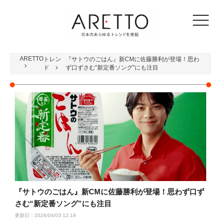
toggle
navigat
ARETTO
トレン
『サトウのごはん』新CMに佐藤勝利が登場！思わ
ド
ず口ずさむ“新定番ソング”にも注目
『サトウのごはん』新CMに佐藤勝利が登場！思わず口ず
さむ“新定番ソング”にも注目
更新日：2026/04/03 12:18