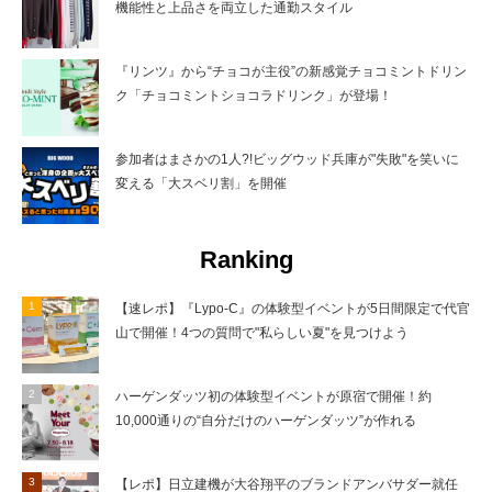
機能性と上品さを両立した通勤スタイル
『リンツ』から“チョコが主役”の新感覚チョコミントドリン
ク「チョコミントショコラドリンク」が登場！
参加者はまさかの1人?!ビッグウッド兵庫が"失敗"を笑いに
変える「大スベリ割」を開催
Ranking
【速レポ】『Lypo-C』の体験型イベントが5日間限定で代官
山で開催！4つの質問で"私らしい夏"を見つけよう
ハーゲンダッツ初の体験型イベントが原宿で開催！約
10,000通りの“自分だけのハーゲンダッツ”が作れる
【レポ】日立建機が大谷翔平のブランドアンバサダー就任