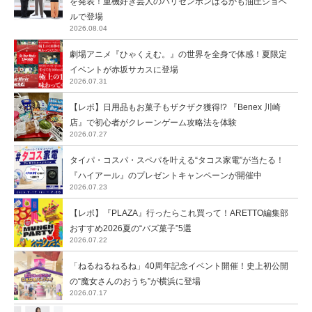
を発表！重機好き芸人のハリセンボンはるかも油圧ショベ
ルで登場
2026.08.04
劇場アニメ『ひゃくえむ。』の世界を全身で体感！夏限定
イベントが赤坂サカスに登場
2026.07.31
【レポ】日用品もお菓子もザクザク獲得!? 『Benex 川崎
店』で初心者がクレーンゲーム攻略法を体験
2026.07.27
タイパ・コスパ・スペパを叶える“タコス家電”が当たる！
『ハイアール』のプレゼントキャンペーンが開催中
2026.07.23
【レポ】『PLAZA』行ったらこれ買って！ARETTO編集部
おすすめ2026夏の“バズ菓子”5選
2026.07.22
「ねるねるねるね」40周年記念イベント開催！史上初公開
の“魔女さんのおうち”が横浜に登場
2026.07.17