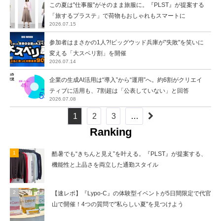
この夏は"仕事服"がそのまま旅服に。『PLST』が提案する
「旅するプラステ」で荷物もおしゃれもスマートに
2026.07.15
参加者はまさかの1人?!ビッグウッド兵庫が"失敗"を笑いに
変える「大スベリ割」を開催
2026.07.14
企業の生成AI活用は“導入”から“運用”へ。約6割がクリエイ
ティブに活用も、7割超は「公表していない」と回答
2026.07.08
1
2
3
…
Ranking
酷暑でも“きちんと見え”を叶える。『PLST』が提案する、
機能性と上品さを両立した通勤スタイル
【速レポ】『Lypo-C』の体験型イベントが5日間限定で代官
山で開催！4つの質問で"私らしい夏"を見つけよう