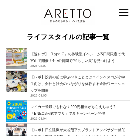
toggle
navigat
ライフスタイルの記事一覧
【速レポ】『Lypo-C』の体験型イベントが5日間限定で代
官山で開催！4つの質問で"私らしい夏"を見つけよう
2026.08.07
【レポ】投資の前に学ぶべきこととは？インベスコが小学
生向け、会社と社会のつながりを体験する金融ワークショ
ップを開催
2026.08.05
マイカー登録でもれなく200円相当がもらえちゃう?!
「ENEOS公式アプリ」で夏キャンペーン開催
2026.08.04
【レポ】日立建機が大谷翔平のブランドアンバサダー就任