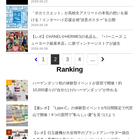
2026.06.22
「ポカリスエット」が高校生アスリートの本気の想いを届
ける！インターハイ応援企画“決意ポスター”を公開
2026.06.18
【レポ】CHANELやHERMESの名品も。『バーニーズ ニ
ューヨーク銀座本店』に新ヴィンテージストアが誕生
2026.06.09
1
2
3
4
…
Ranking
ハーゲンダッツ初の体験型イベントが原宿で開催！約
10,000通りの“自分だけのハーゲンダッツ”が作れる
【速レポ】『Lypo-C』の体験型イベントが5日間限定で代官
山で開催！4つの質問で"私らしい夏"を見つけよう
【レポ】日立建機が大谷翔平のブランドアンバサダー就任