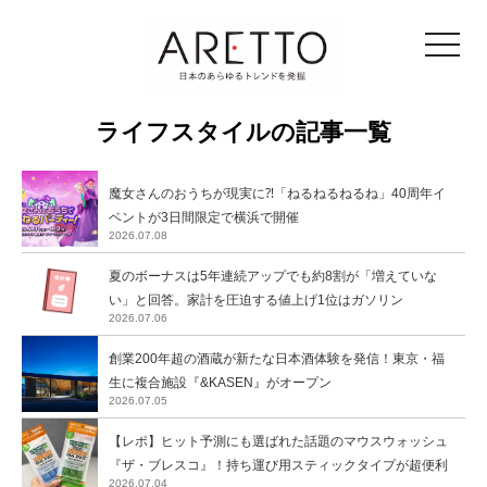
toggle
navigat
ライフスタイルの記事一覧
魔女さんのおうちが現実に⁈「ねるねるねるね」40周年イ
ベントが3日間限定で横浜で開催
2026.07.08
夏のボーナスは5年連続アップでも約8割が「増えていな
い」と回答。家計を圧迫する値上げ1位はガソリン
2026.07.06
創業200年超の酒蔵が新たな日本酒体験を発信！東京・福
生に複合施設『&KASEN』がオープン
2026.07.05
【レポ】ヒット予測にも選ばれた話題のマウスウォッシュ
『ザ・ブレスコ』！持ち運び用スティックタイプが超便利
2026.07.04