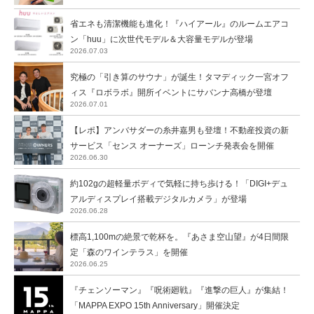
省エネも清潔機能も進化！『ハイアール』のルームエアコ
ン「huu」に次世代モデル＆大容量モデルが登場
2026.07.03
究極の「引き算のサウナ」が誕生！タマディック一宮オフ
ィス『ロボラボ』開所イベントにサバンナ高橋が登壇
2026.07.01
【レポ】アンバサダーの糸井嘉男も登壇！不動産投資の新
サービス「センス オーナーズ」ローンチ発表会を開催
2026.06.30
約102gの超軽量ボディで気軽に持ち歩ける！「DIGI+デュ
アルディスプレイ搭載デジタルカメラ」が登場
2026.06.28
標高1,100mの絶景で乾杯を。『あさま空山望』が4日間限
定「森のワインテラス」を開催
2026.06.25
『チェンソーマン』『呪術廻戦』『進撃の巨人』が集結！
「MAPPA EXPO 15th Anniversary」開催決定