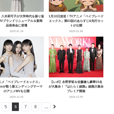
】八木莉可子が大学時代を振り返
1月10日放送！TVアニメ「ベイブレード
MVブランドリニューアル＆新商
エックス」第63話のあらすじ&先行カッ
品発表会に登壇
トが公開
2025.01.16
2025.01.08
アニメ「ベイブレードエックス」
【レポ】永野芽郁＆佐藤健ら豪華15名
fumeが歌う新エンディングテーマ
が大集合！『はたらく細胞』細胞大集合
のアニメMVを公開
プレミア開催
2024.12.25
2024.12.05
5
6
7
8
…