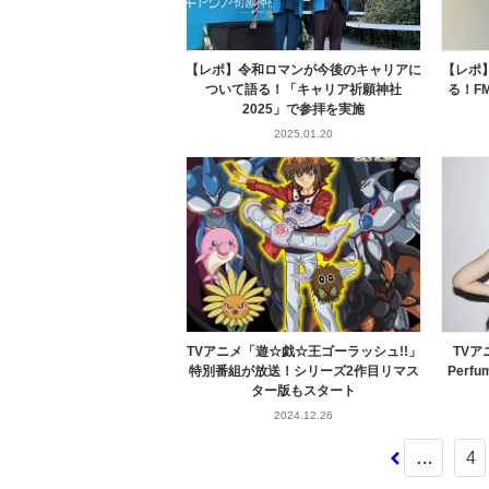
【レポ】令和ロマンが今後のキャリアに
【レポ
ついて語る！「キャリア祈願神社
る！F
2025」で参拝を実施
2025.01.20
TVアニメ「遊☆戯☆王ゴーラッシュ!!」
TV
特別番組が放送！シリーズ2作目リマス
Per
ター版もスタート
2024.12.26
…
4