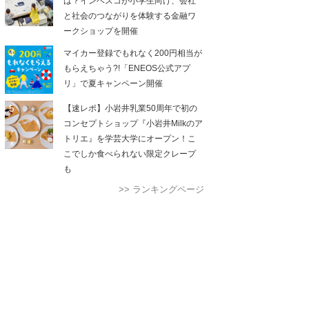
は？インベスコが小学生向け、会社
と社会のつながりを体験する金融ワ
ークショップを開催
マイカー登録でもれなく200円相当が
もらえちゃう?!「ENEOS公式アプ
リ」で夏キャンペーン開催
【速レポ】小岩井乳業50周年で初の
コンセプトショップ『小岩井Milkのア
トリエ』を学芸大学にオープン！こ
こでしか食べられない限定クレープ
も
>> ランキングページ