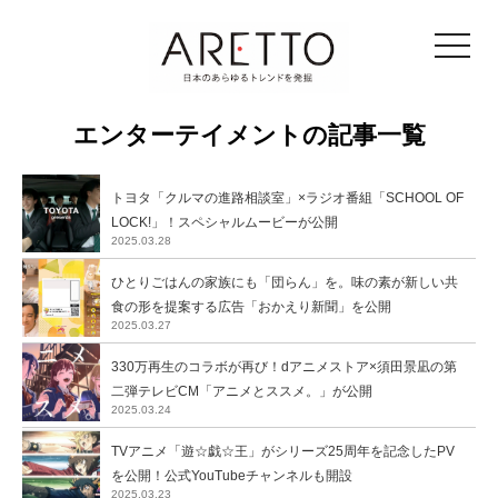
toggle
navigat
エンターテイメントの記事一覧
トヨタ「クルマの進路相談室」×ラジオ番組「SCHOOL OF
LOCK!」！スペシャルムービーが公開
2025.03.28
ひとりごはんの家族にも「団らん」を。味の素が新しい共
食の形を提案する広告「おかえり新聞」を公開
2025.03.27
330万再生のコラボが再び！dアニメストア×須田景凪の第
二弾テレビCM「アニメとススメ。」が公開
2025.03.24
TVアニメ「遊☆戯☆王」がシリーズ25周年を記念したPV
を公開！公式YouTubeチャンネルも開設
2025.03.23