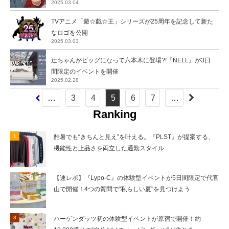
2025.03.04
TVアニメ「遊☆戯☆王」シリーズが25周年を記念して新た
なロゴを公開
2025.03.03
辻ちゃんがビッグになって六本木に登場?!『NELL』が3日
間限定のイベントを開催
2025.02.28
…
3
4
5
6
7
…
Ranking
酷暑でも“きちんと見え”を叶える。『PLST』が提案する、
機能性と上品さを両立した通勤スタイル
【速レポ】『Lypo-C』の体験型イベントが5日間限定で代官
山で開催！4つの質問で"私らしい夏"を見つけよう
ハーゲンダッツ初の体験型イベントが原宿で開催！約