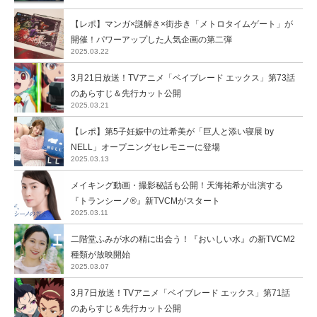
【レポ】マンガ×謎解き×街歩き「メトロタイムゲート」が
開催！パワーアップした人気企画の第二弾
2025.03.22
3月21日放送！TVアニメ「ベイブレード エックス」第73話
のあらすじ＆先行カット公開
2025.03.21
【レポ】第5子妊娠中の辻希美が「巨人と添い寝展 by
NELL」オープニングセレモニーに登場
2025.03.13
メイキング動画・撮影秘話も公開！天海祐希が出演する
『トランシーノ®』新TVCMがスタート
2025.03.11
二階堂ふみが⽔の精に出会う！『おいしい水』の新TVCM2
種類が放映開始
2025.03.07
3月7日放送！TVアニメ「ベイブレード エックス」第71話
のあらすじ＆先行カット公開