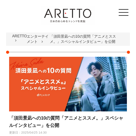
toggle
navigat
ARETTO
エンターテイ
「須田景凪への10の質問「アニメとスス
メント
メ。」スペシャルインタビュー」を公開
「須田景凪への10の質問「アニメとススメ。」スペシャ
ルインタビュー」を公開
更新日：2025/04/25 14:30