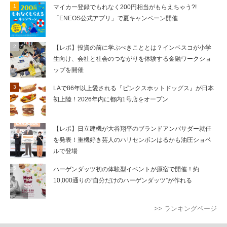
マイカー登録でもれなく200円相当がもらえちゃう?!
「ENEOS公式アプリ」で夏キャンペーン開催
【レポ】投資の前に学ぶべきこととは？インベスコが小学
生向け、会社と社会のつながりを体験する金融ワークショ
ップを開催
LAで86年以上愛される『ピンクスホットドッグス』が日本
初上陸！2026年内に都内1号店をオープン
【レポ】日立建機が大谷翔平のブランドアンバサダー就任
を発表！重機好き芸人のハリセンボンはるかも油圧ショベ
ルで登場
ハーゲンダッツ初の体験型イベントが原宿で開催！約
10,000通りの“自分だけのハーゲンダッツ”が作れる
>> ランキングページ