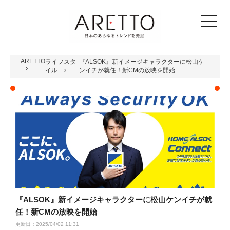
toggle
navigat
ARETTO
ライフスタ
『ALSOK』新イメージキャラクターに松山ケ
イル
ンイチが就任！新CMの放映を開始
『ALSOK』新イメージキャラクターに松山ケンイチが就
任！新CMの放映を開始
更新日：2025/04/02 11:31