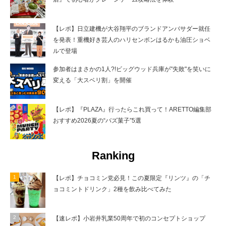
【レポ】日立建機が大谷翔平のブランドアンバサダー就任
を発表！重機好き芸人のハリセンボンはるかも油圧ショベ
ルで登場
参加者はまさかの1人?!ビッグウッド兵庫が"失敗"を笑いに
変える「大スベリ割」を開催
【レポ】『PLAZA』行ったらこれ買って！ARETTO編集部
おすすめ2026夏の“バズ菓子”5選
Ranking
【レポ】チョコミン党必見！この夏限定『リンツ』の「チ
ョコミントドリンク」2種を飲み比べてみた
【速レポ】小岩井乳業50周年で初のコンセプトショップ