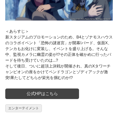
＜あらすじ＞
新スタジアムのプロモーションのため、B4とゾナモスハウス
のコラボイベント「恐怖の謎迷宮」が開幕!バード、仮面X、
テンカもお化けに変装し、イベントを盛り上げる。そんな
中、監視カメラに幽霊の姿が!?その正体を確かめに行ったバ
ードを待ち受けていたのは...?
そして後日、ついに超頂上決戦が開催され、真のXタワーチ
ャンピオンの座をかけてペンドラゴンとゾディアックが激
突!果たしてどちらが栄光を掴むのか!?
公式HPはこちら
エンターテイメント