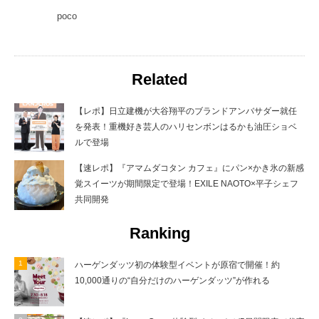
poco
Related
【レポ】日立建機が大谷翔平のブランドアンバサダー就任
を発表！重機好き芸人のハリセンボンはるかも油圧ショベ
ルで登場
【速レポ】『アマムダコタン カフェ』にパン×かき氷の新感
覚スイーツが期間限定で登場！EXILE NAOTO×平子シェフ
共同開発
Ranking
ハーゲンダッツ初の体験型イベントが原宿で開催！約
10,000通りの“自分だけのハーゲンダッツ”が作れる