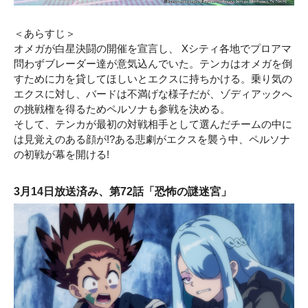
＜あらすじ＞
オメガが白星決闘の開催を宣言し、 Xシティ各地でプロアマ
問わずブレーダー達が意気込んでいた。テンカはオメガを倒
すために力を貸してほしいとエクスに持ちかける。乗り気の
エクスに対し、バードは不満げな様子だが、ゾディアックへ
の挑戦権を得るためペルソナも参戦を決める。
そして、テンカが最初の対戦相手として選んだチームの中に
は見覚えのある顔が!?ある悲劇がエクスを襲う中、ペルソナ
の初戦が幕を開ける!
3月14日放送済み、第72話「恐怖の謎迷宮」