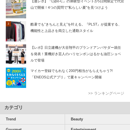
【速レポ】『Lypo-C』の体験型イベントが5日間限定で代官
山で開催！4つの質問で"私らしい夏"を見つけよう
酷暑でも“きちんと見え”を叶える。『PLST』が提案する、
機能性と上品さを両立した通勤スタイル
【レポ】日立建機が大谷翔平のブランドアンバサダー就任
を発表！重機好き芸人のハリセンボンはるかも油圧ショベ
ルで登場
マイカー登録でもれなく200円相当がもらえちゃう?!
「ENEOS公式アプリ」で夏キャンペーン開催
>> ランキングページ
カテゴリ
Trend
Beauty
Gourmet
Entertainment