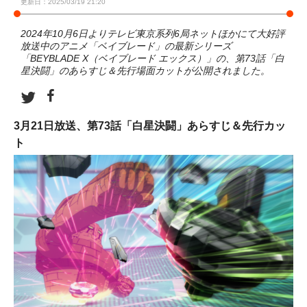
更新日：2025/03/19 21:20
2024年10月6日よりテレビ東京系列6局ネットほかにて大好評
放送中のアニメ「ベイブレード」の最新シリーズ
「BEYBLADE X（ベイブレード エックス）」の、第73話「白
星決闘」のあらすじ＆先行場面カットが公開されました。
3月21日放送、第73話「白星決闘」あらすじ＆先行カッ
ト