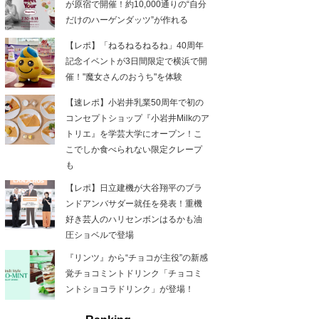
が原宿で開催！約10,000通りの“自分
だけのハーゲンダッツ”が作れる
【レポ】「ねるねるねるね」40周年
記念イベントが3日間限定で横浜で開
催！"魔女さんのおうち"を体験
【速レポ】小岩井乳業50周年で初の
コンセプトショップ『小岩井Milkのア
トリエ』を学芸大学にオープン！こ
こでしか食べられない限定クレープ
も
【レポ】日立建機が大谷翔平のブラ
ンドアンバサダー就任を発表！重機
好き芸人のハリセンボンはるかも油
圧ショベルで登場
『リンツ』から“チョコが主役”の新感
覚チョコミントドリンク「チョコミ
ントショコラドリンク」が登場！