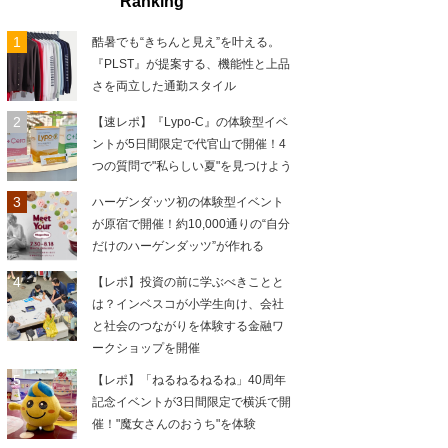
Ranking
酷暑でも“きちんと見え”を叶える。
『PLST』が提案する、機能性と上品
さを両立した通勤スタイル
【速レポ】『Lypo-C』の体験型イベ
ントが5日間限定で代官山で開催！4
つの質問で"私らしい夏"を見つけよう
ハーゲンダッツ初の体験型イベント
が原宿で開催！約10,000通りの“自分
だけのハーゲンダッツ”が作れる
【レポ】投資の前に学ぶべきことと
は？インベスコが小学生向け、会社
と社会のつながりを体験する金融ワ
ークショップを開催
【レポ】「ねるねるねるね」40周年
記念イベントが3日間限定で横浜で開
催！"魔女さんのおうち"を体験