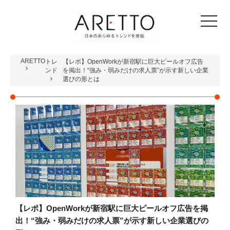
toggle
navigat
ARETTO
トレ
【レポ】OpenWorkが新宿駅に巨大ピールオフ広告
ンド
を掲出！“強み・弱みだけの求人票”が示す新しい企業
選びの形とは
【レポ】OpenWorkが新宿駅に巨大ピールオフ広告を掲
出！“強み・弱みだけの求人票”が示す新しい企業選びの