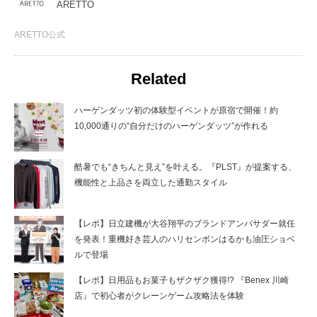
ARETTO
ARETTO公式
Related
ハーゲンダッツ初の体験型イベントが原宿で開催！約
10,000通りの“自分だけのハーゲンダッツ”が作れる
酷暑でも“きちんと見え”を叶える。『PLST』が提案する、
機能性と上品さを両立した通勤スタイル
【レポ】日立建機が大谷翔平のブランドアンバサダー就任
を発表！重機好き芸人のハリセンボンはるかも油圧ショベ
ルで登場
【レポ】日用品もお菓子もザクザク獲得!? 『Benex 川崎
店』で初心者がクレーンゲーム攻略法を体験