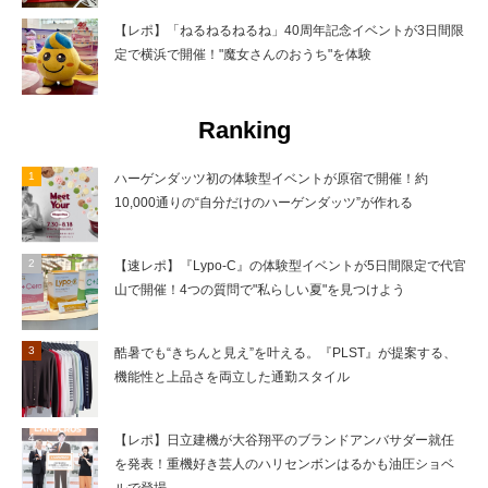
【レポ】「ねるねるねるね」40周年記念イベントが3日間限
定で横浜で開催！"魔女さんのおうち"を体験
Ranking
ハーゲンダッツ初の体験型イベントが原宿で開催！約
10,000通りの“自分だけのハーゲンダッツ”が作れる
【速レポ】『Lypo-C』の体験型イベントが5日間限定で代官
山で開催！4つの質問で"私らしい夏"を見つけよう
酷暑でも“きちんと見え”を叶える。『PLST』が提案する、
機能性と上品さを両立した通勤スタイル
【レポ】日立建機が大谷翔平のブランドアンバサダー就任
を発表！重機好き芸人のハリセンボンはるかも油圧ショベ