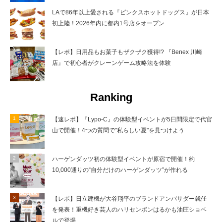
LAで86年以上愛される『ピンクスホットドッグス』が日本
初上陸！2026年内に都内1号店をオープン
【レポ】日用品もお菓子もザクザク獲得!? 『Benex 川崎
店』で初心者がクレーンゲーム攻略法を体験
Ranking
【速レポ】『Lypo-C』の体験型イベントが5日間限定で代官
山で開催！4つの質問で"私らしい夏"を見つけよう
ハーゲンダッツ初の体験型イベントが原宿で開催！約
10,000通りの“自分だけのハーゲンダッツ”が作れる
【レポ】日立建機が大谷翔平のブランドアンバサダー就任
を発表！重機好き芸人のハリセンボンはるかも油圧ショベ
ルで登場