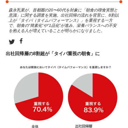
森永乳業が、首都圏の20〜60代を対象に「朝食の喫食実態と
意識」に関する調査を実施。出社回帰の流れを背景に、8割以
上が「タイパ（タイムパフォーマンス）」を重視する一方
で、朝食の“簡素化”や“1品化”が進み、栄養バランスへの不安
を抱える人が増えていることが明らかになりました。
出社回帰層の8割超が「タイパ重視の朝食」に