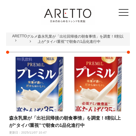
toggle
navigat
ARETTO
グルメ
森永乳業が「出社回帰後の朝食事情」を調査！8割以
上が“タイパ重視”で朝食の1品化進行中
森永乳業が「出社回帰後の朝食事情」を調査！8割以上
が“タイパ重視”で朝食の1品化進行中
更新日：2025/11/07 10:47