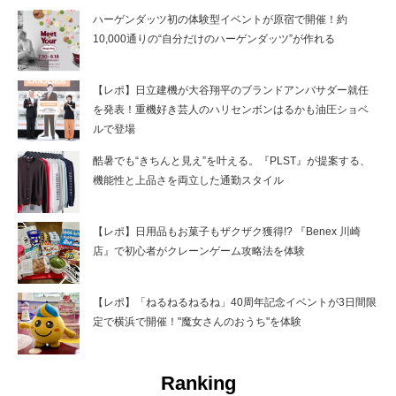
ハーゲンダッツ初の体験型イベントが原宿で開催！約
10,000通りの“自分だけのハーゲンダッツ”が作れる
【レポ】日立建機が大谷翔平のブランドアンバサダー就任
を発表！重機好き芸人のハリセンボンはるかも油圧ショベ
ルで登場
酷暑でも“きちんと見え”を叶える。『PLST』が提案する、
機能性と上品さを両立した通勤スタイル
【レポ】日用品もお菓子もザクザク獲得!? 『Benex 川崎
店』で初心者がクレーンゲーム攻略法を体験
【レポ】「ねるねるねるね」40周年記念イベントが3日間限
定で横浜で開催！"魔女さんのおうち"を体験
Ranking