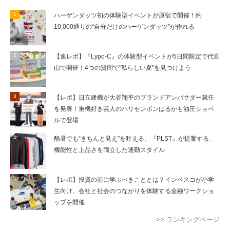
ハーゲンダッツ初の体験型イベントが原宿で開催！約
10,000通りの“自分だけのハーゲンダッツ”が作れる
【速レポ】『Lypo-C』の体験型イベントが5日間限定で代官
山で開催！4つの質問で"私らしい夏"を見つけよう
【レポ】日立建機が大谷翔平のブランドアンバサダー就任
を発表！重機好き芸人のハリセンボンはるかも油圧ショベ
ルで登場
酷暑でも“きちんと見え”を叶える。『PLST』が提案する、
機能性と上品さを両立した通勤スタイル
【レポ】投資の前に学ぶべきこととは？インベスコが小学
生向け、会社と社会のつながりを体験する金融ワークショ
ップを開催
>> ランキングページ