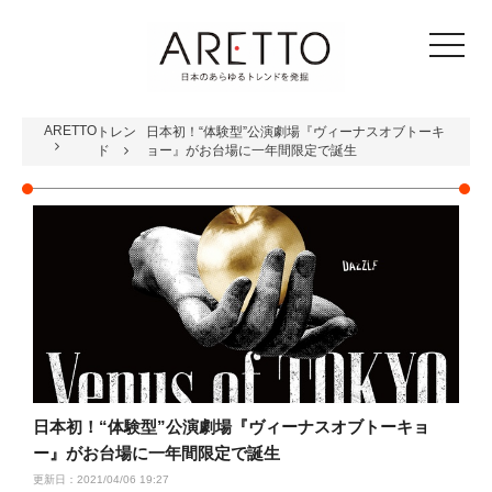
toggle
navigat
ARETTO
トレン
日本初！“体験型”公演劇場『ヴィーナスオブトーキ
ド
ョー』がお台場に一年間限定で誕生
日本初！“体験型”公演劇場『ヴィーナスオブトーキョ
ー』がお台場に一年間限定で誕生
更新日：2021/04/06 19:27