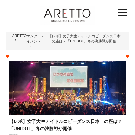
toggle
navigat
ARETTO
エンターテ
【レポ】女子大生アイドルコピーダンス日本
イメント
一の座は？「UNIDOL」冬の決勝戦が開催
【レポ】女子大生アイドルコピーダンス日本一の座は？
「UNIDOL」冬の決勝戦が開催