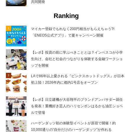
共同開発
Ranking
マイカー登録でもれなく200円相当がもらえちゃう?!
「ENEOS公式アプリ」で夏キャンペーン開催
【レポ】投資の前に学ぶべきこととは？インベスコが小学
生向け、会社と社会のつながりを体験する金融ワークショ
ップを開催
LAで86年以上愛される『ピンクスホットドッグス』が日本
初上陸！2026年内に都内1号店をオープン
【レポ】日立建機が大谷翔平のブランドアンバサダー就任
を発表！重機好き芸人のハリセンボンはるかも油圧ショベ
ルで登場
ハーゲンダッツ初の体験型イベントが原宿で開催！約
10,000通りの“自分だけのハーゲンダッツ”が作れる