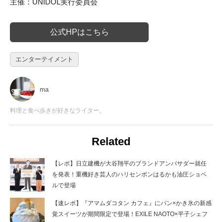
主催：UNIDOL実行委員会
公式HPはこちら
エンターテイメント
ma
料理と食べ歩きが好きなライター。
Related
【レポ】日立建機が大谷翔平のブランドアンバサダー就任
を発表！重機好き芸人のハリセンボンはるかも油圧ショベ
ルで登場
【速レポ】『アマムダコタン カフェ』にパン×かき氷の新感
覚スイーツが期間限定で登場！EXILE NAOTO×平子シェフ