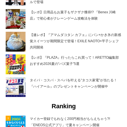
ルで登場
【レポ】日用品もお菓子もザクザク獲得!? 『Benex 川崎
店』で初心者がクレーンゲーム攻略法を体験
【速レポ】『アマムダコタン カフェ』にパン×かき氷の新感
覚スイーツが期間限定で登場！EXILE NAOTO×平子シェフ
共同開発
【レポ】『PLAZA』行ったらこれ買って！ARETTO編集部
おすすめ2026夏の“バズ菓子”5選
タイパ・コスパ・スペパを叶える“タコス家電”が当たる！
『ハイアール』のプレゼントキャンペーンが開催中
Ranking
マイカー登録でもれなく200円相当がもらえちゃう?!
「ENEOS公式アプリ」で夏キャンペーン開催