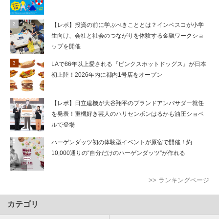
【レポ】投資の前に学ぶべきこととは？インベスコが小学
生向け、会社と社会のつながりを体験する金融ワークショ
ップを開催
LAで86年以上愛される『ピンクスホットドッグス』が日本
初上陸！2026年内に都内1号店をオープン
【レポ】日立建機が大谷翔平のブランドアンバサダー就任
を発表！重機好き芸人のハリセンボンはるかも油圧ショベ
ルで登場
ハーゲンダッツ初の体験型イベントが原宿で開催！約
10,000通りの“自分だけのハーゲンダッツ”が作れる
>> ランキングページ
カテゴリ