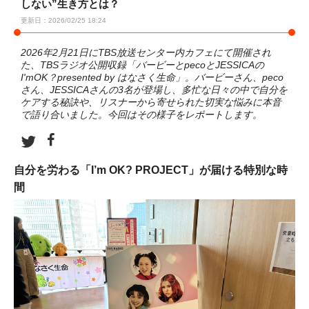
しない”生き方とは？
更新日：2026/02/25 18:24
2026年2月21日にTBS放送センター内カフェにて開催され
た、TBSラジオ公開収録「バービーとpecoとJESSICAの
I'mOK？presented by はなさく生命」。バービーさん、peco
さん、JESSICAさんの3名が登場し、多忙な日々の中で自分を
ケアする秘訣や、リスナーから寄せられた切実な悩みに本音
で語り合いました。今回はその様子をレポートします。
自分を労わる「I’m OK? PROJECT」が届ける特別な時
間