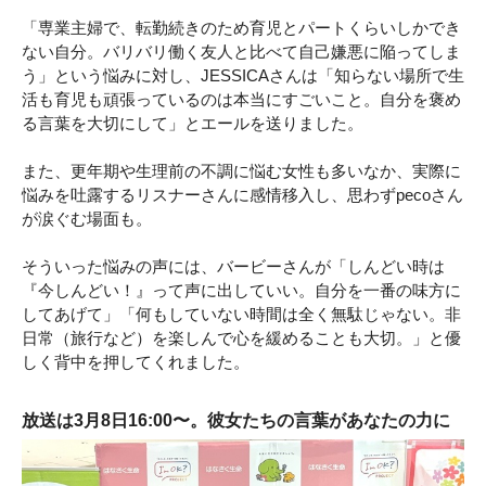
「専業主婦で、転勤続きのため育児とパートくらいしかでき
ない自分。バリバリ働く友人と比べて自己嫌悪に陥ってしま
う」という悩みに対し、JESSICAさんは「知らない場所で生
活も育児も頑張っているのは本当にすごいこと。自分を褒め
る言葉を大切にして」とエールを送りました。
また、更年期や生理前の不調に悩む女性も多いなか、実際に
悩みを吐露するリスナーさんに感情移入し、思わずpecoさん
が涙ぐむ場面も。
そういった悩みの声には、バービーさんが「しんどい時は
『今しんどい！』って声に出していい。自分を一番の味方に
してあげて」「何もしていない時間は全く無駄じゃない。非
日常（旅行など）を楽しんで心を緩めることも大切。」と優
しく背中を押してくれました。
放送は3月8日16:00〜。彼女たちの言葉があなたの力に