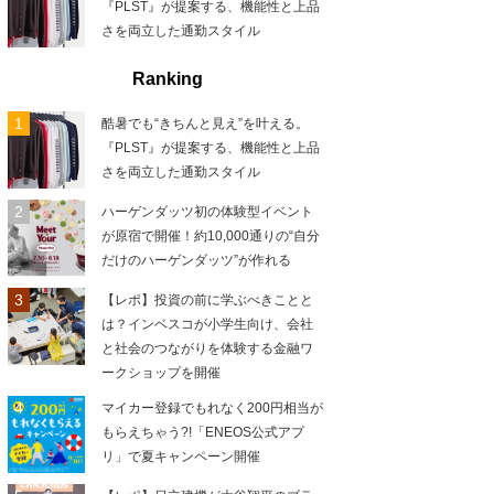
『PLST』が提案する、機能性と上品
さを両立した通勤スタイル
Ranking
酷暑でも“きちんと見え”を叶える。
『PLST』が提案する、機能性と上品
さを両立した通勤スタイル
ハーゲンダッツ初の体験型イベント
が原宿で開催！約10,000通りの“自分
だけのハーゲンダッツ”が作れる
【レポ】投資の前に学ぶべきことと
は？インベスコが小学生向け、会社
と社会のつながりを体験する金融ワ
ークショップを開催
マイカー登録でもれなく200円相当が
もらえちゃう?!「ENEOS公式アプ
リ」で夏キャンペーン開催