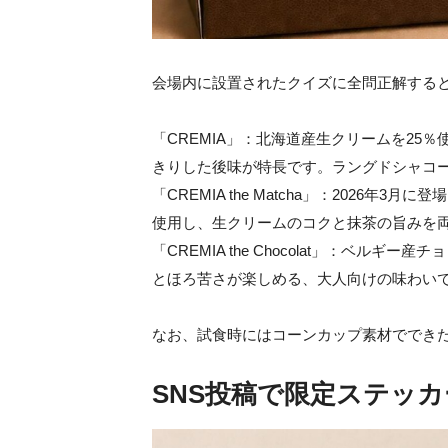
会場内に設置されたクイズに全問正解すると
「CREMIA」：北海道産生クリームを2
きりした後味が特長です。ラングドシャコ
「CREMIA the Matcha」：2026
使用し、生クリームのコクと抹茶の旨みを
「CREMIA the Chocolat」：ベ
とほろ苦さが楽しめる、大人向けの味わい
なお、試食時にはコーンカップ素材ででき
SNS投稿で限定ステッ