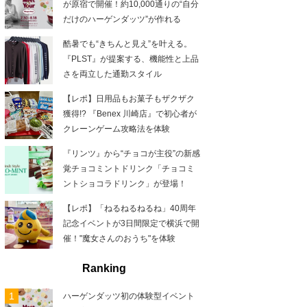
が原宿で開催！約10,000通りの“自分
だけのハーゲンダッツ”が作れる
酷暑でも“きちんと見え”を叶える。
『PLST』が提案する、機能性と上品
さを両立した通勤スタイル
【レポ】日用品もお菓子もザクザク
獲得!? 『Benex 川崎店』で初心者が
クレーンゲーム攻略法を体験
『リンツ』から“チョコが主役”の新感
覚チョコミントドリンク「チョコミ
ントショコラドリンク」が登場！
【レポ】「ねるねるねるね」40周年
記念イベントが3日間限定で横浜で開
催！"魔女さんのおうち"を体験
Ranking
ハーゲンダッツ初の体験型イベント