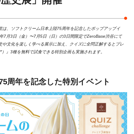
世は、ソフトクリーム日本上陸75周年を記念したポップアップイ
7月3日（金）〜7月5日（日）の3日間限定でZeroBase渋谷にて
史や文化を楽しく学べる展示に加え、クイズに全問正解するとプレ
ミア）』3種を無料で試食できる特別企画も実施されます。
75周年を記念した特別イベント