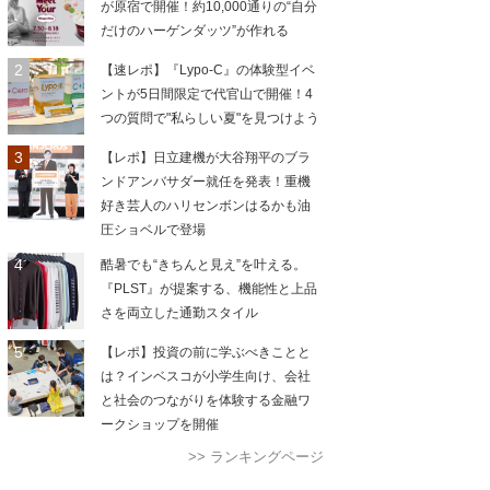
が原宿で開催！約10,000通りの“自分
だけのハーゲンダッツ”が作れる
【速レポ】『Lypo-C』の体験型イベ
ントが5日間限定で代官山で開催！4
つの質問で"私らしい夏"を見つけよう
【レポ】日立建機が大谷翔平のブラ
ンドアンバサダー就任を発表！重機
好き芸人のハリセンボンはるかも油
圧ショベルで登場
酷暑でも“きちんと見え”を叶える。
『PLST』が提案する、機能性と上品
さを両立した通勤スタイル
【レポ】投資の前に学ぶべきことと
は？インベスコが小学生向け、会社
と社会のつながりを体験する金融ワ
ークショップを開催
>> ランキングページ