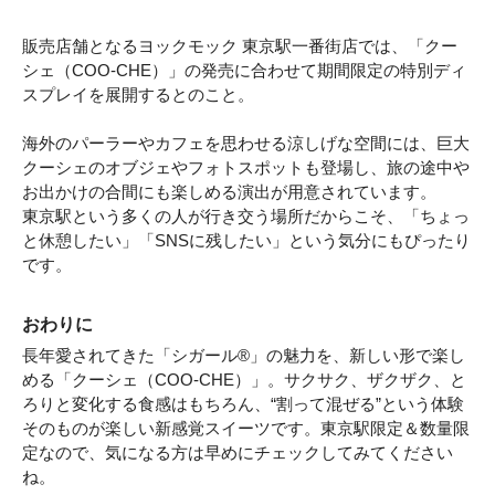
販売店舗となるヨックモック 東京駅一番街店では、「クー
シェ（COO-CHE）」の発売に合わせて期間限定の特別ディ
スプレイを展開するとのこと。
海外のパーラーやカフェを思わせる涼しげな空間には、巨大
クーシェのオブジェやフォトスポットも登場し、旅の途中や
お出かけの合間にも楽しめる演出が用意されています。
東京駅という多くの人が行き交う場所だからこそ、「ちょっ
と休憩したい」「SNSに残したい」という気分にもぴったり
です。
おわりに
長年愛されてきた「シガール®」の魅力を、新しい形で楽し
める「クーシェ（COO-CHE）」。サクサク、ザクザク、と
ろりと変化する食感はもちろん、“割って混ぜる”という体験
そのものが楽しい新感覚スイーツです。東京駅限定＆数量限
定なので、気になる方は早めにチェックしてみてください
ね。