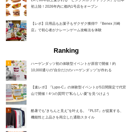
初上陸！2026年内に都内1号店をオープン
【レポ】日用品もお菓子もザクザク獲得!? 『Benex 川崎
店』で初心者がクレーンゲーム攻略法を体験
Ranking
ハーゲンダッツ初の体験型イベントが原宿で開催！約
10,000通りの“自分だけのハーゲンダッツ”が作れる
【速レポ】『Lypo-C』の体験型イベントが5日間限定で代官
山で開催！4つの質問で"私らしい夏"を見つけよう
酷暑でも“きちんと見え”を叶える。『PLST』が提案する、
機能性と上品さを両立した通勤スタイル