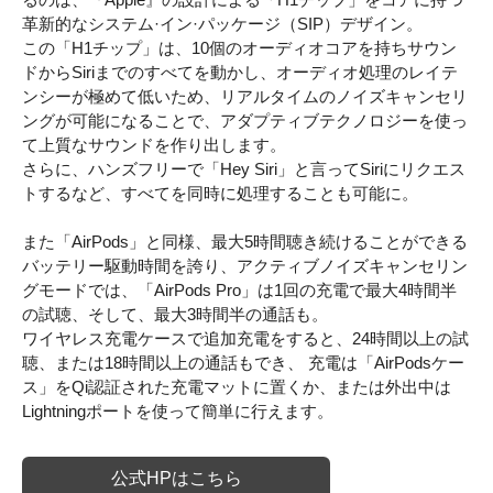
革新的なシステム·イン·パッケージ（SIP）デザイン。
この「H1チップ」は、10個のオーディオコアを持ちサウン
ドからSiriまでのすべてを動かし、オーディオ処理のレイテ
ンシーが極めて低いため、リアルタイムのノイズキャンセリ
ングが可能になることで、アダプティブテクノロジーを使っ
て上質なサウンドを作り出します。
さらに、ハンズフリーで「Hey Siri」と言ってSiriにリクエス
トするなど、すべてを同時に処理することも可能に。
また「AirPods」と同様、最大5時間聴き続けることができる
バッテリー駆動時間を誇り、アクティブノイズキャンセリン
グモードでは、「AirPods Pro」は1回の充電で最大4時間半
の試聴、そして、最大3時間半の通話も。
ワイヤレス充電ケースで追加充電をすると、24時間以上の試
聴、または18時間以上の通話もでき、 充電は「AirPodsケー
ス」をQi認証された充電マットに置くか、または外出中は
Lightningポートを使って簡単に行えます。
公式HPはこちら