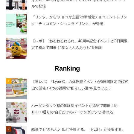
ルで登場
『リンツ』から“チョコが主役”の新感覚チョコミントドリン
ク「チョコミントショコラドリンク」が登場！
【レポ】「ねるねるねるね」40周年記念イベントが3日間限
定で横浜で開催！"魔女さんのおうち"を体験
Ranking
【速レポ】『Lypo-C』の体験型イベントが5日間限定で代官
山で開催！4つの質問で"私らしい夏"を見つけよう
ハーゲンダッツ初の体験型イベントが原宿で開催！約
10,000通りの“自分だけのハーゲンダッツ”が作れる
酷暑でも“きちんと見え”を叶える。『PLST』が提案する、