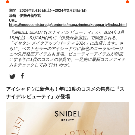
期間
2024年3月16日(土)〜2024年3月24日(日)
場所
伊勢丹新宿店
URL
https://meeco.mistore.jp/contents/magazine/makeupparty/index.html
『SNIDEL BEAUTY(スナイデル ビューティ』が、2024年3月
16日(土)～3月24日(日)に『伊勢丹新宿店』で開催される、
「イセタン メイクアップ パーティ 2024」に出店します。さ
らに、ベストセラーのアイシャドウに新色のコーラルベージ
ュや先行発売アイテムも登場。ビューティーアイテムが勢揃
いする年に1度のコスメの祭典で、一足先に最新コスメアイテ
ムをチェックしてみてはいかが。
アイシャドウに新色も！年に1度のコスメの祭典に『ス
ナイデル ビューティ』が登場