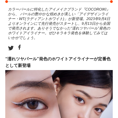
カラーパールに特化したアイメイクブランド『COCOROIKI』
から、 パールの艶やかな煌めきが美しい「アイデザインライ
ナー・WT(ラディアントホワイト)」が新登場。2023年9月4日
よりオンラインにて先行発売がスタートし、9月13日から全国
で発売されます。ありそうでなかった“濡れツヤパール”発色の
ホワイトアイライナー。ぜひキラキラ発色を体験してみては
いかがでしょう。
“濡れツヤパール”発色のホワイトアイライナーが定番色
として新登場