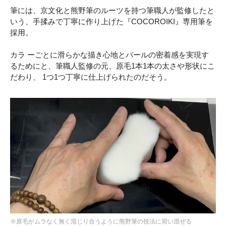
筆には、京文化と熊野筆のルーツを持つ筆職人が監修したと
いう、手揉みで丁寧に作り上げた『COCOROIKI』専用筆を
採用。
カラ ーごとに滑らかな描き心地とパールの密着感を実現す
るためにと、筆職人監修の元、原毛1本1本の太さや形状にこ
だわり、 1つ1つ丁寧に仕上げられたのだそう。
※原毛がムラなく無く混じり合うように熊野筆の技法に習い混ぜる