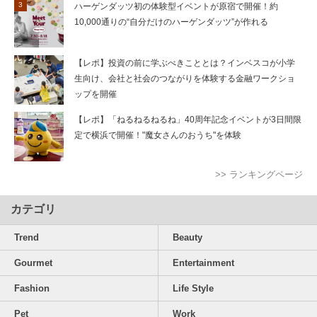
ハーゲンダッツ初の体験型イベントが原宿で開催！約
10,000通りの“自分だけのハーゲンダッツ”が作れる
【レポ】投資の前に学ぶべきこととは？インベスコが小学
生向け、会社と社会のつながりを体験する金融ワークショ
ップを開催
【レポ】「ねるねるねるね」40周年記念イベントが3日間限
定で横浜で開催！"魔女さんのおうち"を体験
>> ランキングページ
カテゴリ
Trend
Beauty
Gourmet
Entertainment
Fashion
Life Style
Pet
Work