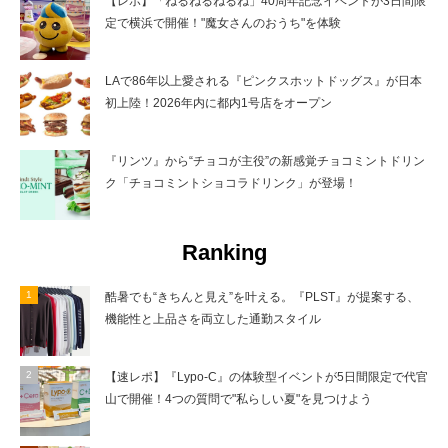
【レポ】「ねるねるねるね」40周年記念イベントが3日間限
定で横浜で開催！"魔女さんのおうち"を体験
LAで86年以上愛される『ピンクスホットドッグス』が日本
初上陸！2026年内に都内1号店をオープン
『リンツ』から“チョコが主役”の新感覚チョコミントドリン
ク「チョコミントショコラドリンク」が登場！
Ranking
酷暑でも“きちんと見え”を叶える。『PLST』が提案する、
機能性と上品さを両立した通勤スタイル
【速レポ】『Lypo-C』の体験型イベントが5日間限定で代官
山で開催！4つの質問で"私らしい夏"を見つけよう