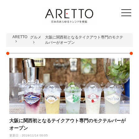
toggle
navigat
ARETTO
グルメ
大阪に関西初となるテイクアウト専門のモクテ
ルバーがオープン
大阪に関西初となるテイクアウト専門のモクテルバーが
オープン
更新日：2019/11/14 00:05