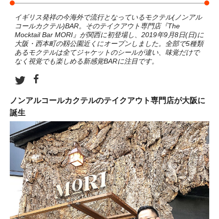
イギリス発祥の今海外で流行となっているモクテル(ノンアル
コールカクテル)BAR。そのテイクアウト専門店『The
Mocktail Bar MORI』が関西に初登場し、2019年9月8日(日)に
大阪・西本町の靱公園近くにオープンしました。全部で5種類
あるモクテルは全てジャケットのシールが違い、味覚だけで
なく視覚でも楽しめる新感覚BARに注目です。
ノンアルコールカクテルのテイクアウト専門店が大阪に
誕生