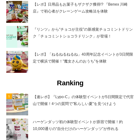
【レポ】日用品もお菓子もザクザク獲得!? 『Benex 川崎
店』で初心者がクレーンゲーム攻略法を体験
『リンツ』から“チョコが主役”の新感覚チョコミントドリン
ク「チョコミントショコラドリンク」が登場！
【レポ】「ねるねるねるね」40周年記念イベントが3日間限
定で横浜で開催！"魔女さんのおうち"を体験
Ranking
【速レポ】『Lypo-C』の体験型イベントが5日間限定で代官
山で開催！4つの質問で"私らしい夏"を見つけよう
ハーゲンダッツ初の体験型イベントが原宿で開催！約
10,000通りの“自分だけのハーゲンダッツ”が作れる