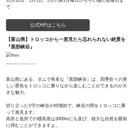
12月31日、1月1日、2月の第1月曜日からその週の金曜日ま
で
公式HPはこちら
【富山県】トロッコから一度見たら忘れられない絶景を
『黒部峡谷』
www.info-toyama.com
富山県にある、ダムで有名な『黒部峡谷』は、四季折々の美
しい景色をトロッコに乗りながら楽しむことができるのが大
きな魅力。
切り立ったV字の峡谷が特徴的で、峡谷の間をトロッコに乗
って進見ます。
高所と低所での標高差は3000mにも及び、雄大な自然を眼前
に拝むことができますよ。