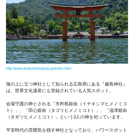
http://www.itsukushimajinja.jp/index.html
海の上に立つ神社として知られる広島県にある『厳島神社』
は、世界文化遺産にも登録されている人気スポット。
会場守護の神とされる「市杵島姫命（イチキシマヒメノミコ
ト）」、「田心姫命（タゴリヒメノミコト）」、「湍津姫命
（タギツヒメノミコト）」という3人の神を祀っています。
平安時代の雰囲気を残す神社となっており、パワースポット