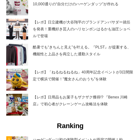
10,000通りの“自分だけのハーゲンダッツ”が作れる
【レポ】日立建機が大谷翔平のブランドアンバサダー就任
を発表！重機好き芸人のハリセンボンはるかも油圧ショベ
ルで登場
酷暑でも“きちんと見え”を叶える。『PLST』が提案する、
機能性と上品さを両立した通勤スタイル
【レポ】「ねるねるねるね」40周年記念イベントが3日間限
定で横浜で開催！"魔女さんのおうち"を体験
【レポ】日用品もお菓子もザクザク獲得!? 『Benex 川崎
店』で初心者がクレーンゲーム攻略法を体験
Ranking
ハーゲンダッツ初の体験型イベントが原宿で開催！約