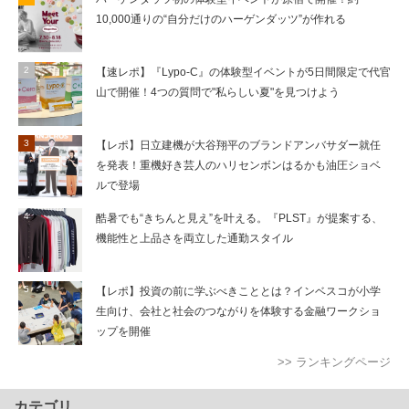
10,000通りの“自分だけのハーゲンダッツ”が作れる
【速レポ】『Lypo-C』の体験型イベントが5日間限定で代官
山で開催！4つの質問で"私らしい夏"を見つけよう
【レポ】日立建機が大谷翔平のブランドアンバサダー就任
を発表！重機好き芸人のハリセンボンはるかも油圧ショベ
ルで登場
酷暑でも“きちんと見え”を叶える。『PLST』が提案する、
機能性と上品さを両立した通勤スタイル
【レポ】投資の前に学ぶべきこととは？インベスコが小学
生向け、会社と社会のつながりを体験する金融ワークショ
ップを開催
>> ランキングページ
カテゴリ