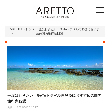
toggle
navigat
ARETTO
トレンド
一度は行きたい！GoToトラベル再開後におすす
めの国内旅行先12選
一度は行きたい！GoToトラベル再開後におすすめの国内
旅行先12選
更新日：2021/04/13 15:27