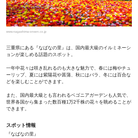
www.nagashima-onsen.co.jp
三重県にある『なばなの里』は、国内最大級のイルミネーシ
ョンが楽しめる話題のスポット。
一年中花々は咲き乱れるのも大きな魅力で、春には梅やチュ
ーリップ、夏には紫陽花や菖蒲、秋にはバラ、冬には百合な
どを楽しむことができます。
また、国内最大級とも言われるベゴニアガーデンも人気で、
世界各国から集まった数百種1万2千株の花々を眺めることが
できます。
スポット情報
『なばなの里』