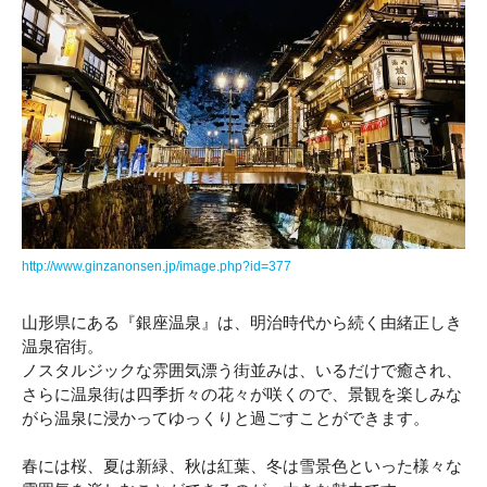
http://www.ginzanonsen.jp/image.php?id=377
山形県にある『銀座温泉』は、明治時代から続く由緒正しき
温泉宿街。
ノスタルジックな雰囲気漂う街並みは、いるだけで癒され、
さらに温泉街は四季折々の花々が咲くので、景観を楽しみな
がら温泉に浸かってゆっくりと過ごすことができます。
春には桜、夏は新緑、秋は紅葉、冬は雪景色といった様々な