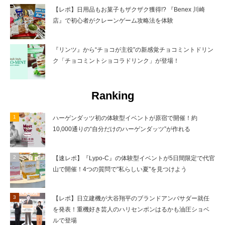
【レポ】日用品もお菓子もザクザク獲得!? 『Benex 川崎
店』で初心者がクレーンゲーム攻略法を体験
『リンツ』から“チョコが主役”の新感覚チョコミントドリン
ク「チョコミントショコラドリンク」が登場！
Ranking
ハーゲンダッツ初の体験型イベントが原宿で開催！約
10,000通りの“自分だけのハーゲンダッツ”が作れる
【速レポ】『Lypo-C』の体験型イベントが5日間限定で代官
山で開催！4つの質問で"私らしい夏"を見つけよう
【レポ】日立建機が大谷翔平のブランドアンバサダー就任
を発表！重機好き芸人のハリセンボンはるかも油圧ショベ
ルで登場