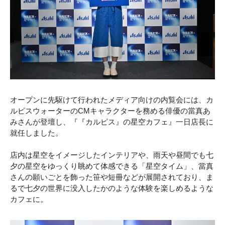
オープンに先駆けて行われたメディア向けの内覧会には、カ
ルピスウォーターのCMキャラクターを務める俳優の當真あ
みさんが登壇し、『『カルピス』の星空カフェ』一日店長に
就任しました。
店内は星空をイメージしたインテリアや、雨天や昼間でも七
夕の星空をゆっくり眺めて体感できる「星空タイム」、當真
さんの願いごとを飾った笹や短冊などが展開されており、ま
るで七夕の世界に没入したかのような体験を楽しめるような
カフェに。