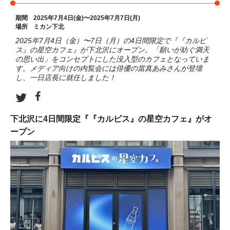
期間
2025年7月4日(金)〜2025年7月7日(月)
場所
ミカン下北
2025年7月4日（金）〜7日（月）の4日間限定で『『カルピ
ス』の星空カフェ』が下北沢にオープン。「願いが紡ぐ満天
の思い出」をコンセプトにした没入型のカフェとなっていま
す。メディア向けの内覧会には俳優の當真あみさんが登壇
し、一日店長に就任しました！
下北沢に4日間限定『『カルピス』の星空カフェ』がオ
ープン