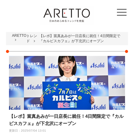
toggle
navigat
ARETTO
トレン
【レポ】當真あみが一日店長に就任！4日間限定で
ド
『カルピスカフェ』が下北沢にオープン
【レポ】當真あみが一日店長に就任！4日間限定で『カル
ピスカフェ』が下北沢にオープン
更新日：2025/07/04 13:01