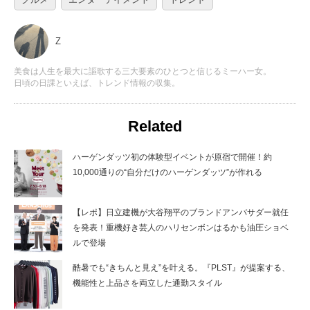
Z
美食は人生を最大に謳歌する三大要素のひとつと信じるミーハー女。
日頃の日課といえば、トレンド情報の収集。
Related
ハーゲンダッツ初の体験型イベントが原宿で開催！約
10,000通りの“自分だけのハーゲンダッツ”が作れる
【レポ】日立建機が大谷翔平のブランドアンバサダー就任
を発表！重機好き芸人のハリセンボンはるかも油圧ショベ
ルで登場
酷暑でも“きちんと見え”を叶える。『PLST』が提案する、
機能性と上品さを両立した通勤スタイル