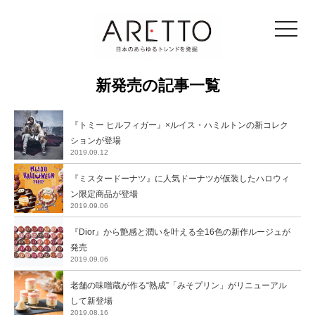
toggle
navigat
新発売の記事一覧
『トミー ヒルフィガー』×ルイス・ハミルトンの新コレク
ションが登場
2019.09.12
『ミスタードーナツ』に人気ドーナツが仮装したハロウィ
ン限定商品が登場
2019.09.06
『Dior』から艶感と潤いを叶える全16色の新作ルージュが
発売
2019.09.06
老舗の味噌蔵が作る“熟成”「みそプリン」がリニューアル
して新登場
2019.08.16