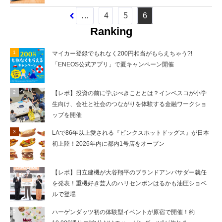
…
4
5
6
Ranking
マイカー登録でもれなく200円相当がもらえちゃう?!
「ENEOS公式アプリ」で夏キャンペーン開催
【レポ】投資の前に学ぶべきこととは？インベスコが小学
生向け、会社と社会のつながりを体験する金融ワークショ
ップを開催
LAで86年以上愛される『ピンクスホットドッグス』が日本
初上陸！2026年内に都内1号店をオープン
【レポ】日立建機が大谷翔平のブランドアンバサダー就任
を発表！重機好き芸人のハリセンボンはるかも油圧ショベ
ルで登場
ハーゲンダッツ初の体験型イベントが原宿で開催！約