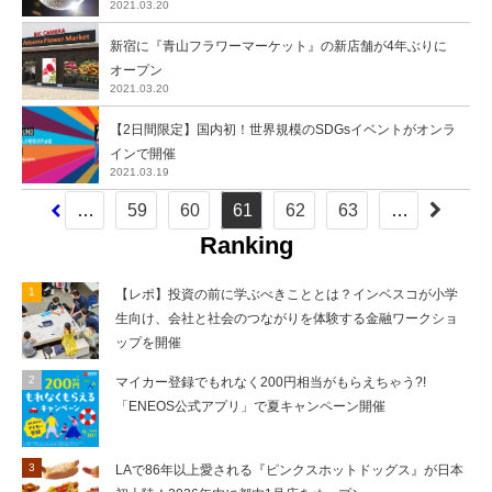
2021.03.20
新宿に『青山フラワーマーケット』の新店舗が4年ぶりに
オープン
2021.03.20
【2日間限定】国内初！世界規模のSDGsイベントがオンラ
インで開催
2021.03.19
…
59
60
61
62
63
…
Ranking
【レポ】投資の前に学ぶべきこととは？インベスコが小学
生向け、会社と社会のつながりを体験する金融ワークショ
ップを開催
マイカー登録でもれなく200円相当がもらえちゃう?!
「ENEOS公式アプリ」で夏キャンペーン開催
LAで86年以上愛される『ピンクスホットドッグス』が日本