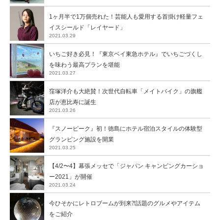
1ヶ月半で1万個売れた！芸能人も愛用する首掛け軽量フェ
イスシールド「レイヤード」
2021.03.29
いちご好き必見！『東京ベイ東急ホテル』でいちごづくし
を味わう最高プランを堪能
2021.03.27
窪塚洋介も大絶賛！次世代自転車「メイトバイク」の旗艦
店が恵比寿に誕生
2021.03.26
『スノーピーク』初！徳島にホテル宿泊スタイルの体験型
グランピング施設を開業
2021.03.25
【4/2〜4】幕張メッセで「ジャパン キャンピングカーショ
ー2021」が開催
2021.03.24
今ひそかにレトロブームが到来⁈話題のグルメやアイテム
をご紹介