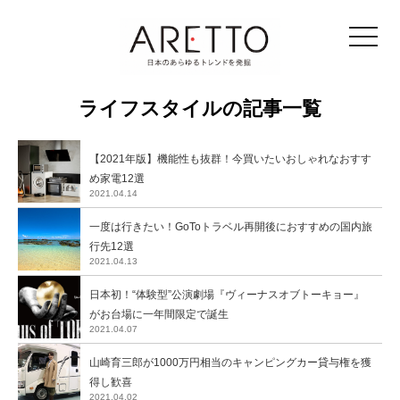
toggle
navigat
ライフスタイルの記事一覧
【2021年版】機能性も抜群！今買いたいおしゃれなおすす
め家電12選
2021.04.14
一度は行きたい！GoToトラベル再開後におすすめの国内旅
行先12選
2021.04.13
日本初！“体験型”公演劇場『ヴィーナスオブトーキョー』
がお台場に一年間限定で誕生
2021.04.07
山崎育三郎が1000万円相当のキャンピングカー貸与権を獲
得し歓喜
2021.04.02