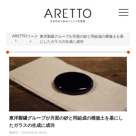
toggle
navigat
ARETTO
ワーク
東洋製罐グループが月面の砂と同組成の模倣土を基
にしたガラスの生成に成功
東洋製罐グループが月面の砂と同組成の模倣土を基にし
たガラスの生成に成功
更新日：2020/10/15 18:01