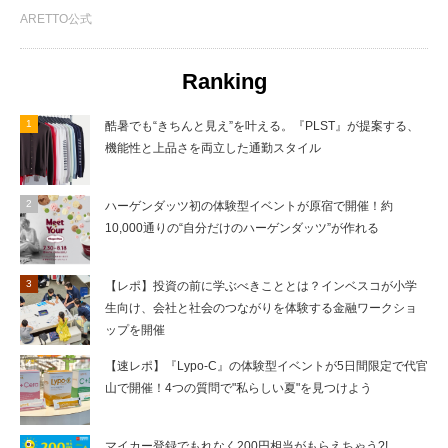
ARETTO公式
Ranking
酷暑でも“きちんと見え”を叶える。『PLST』が提案する、
機能性と上品さを両立した通勤スタイル
ハーゲンダッツ初の体験型イベントが原宿で開催！約
10,000通りの“自分だけのハーゲンダッツ”が作れる
【レポ】投資の前に学ぶべきこととは？インベスコが小学
生向け、会社と社会のつながりを体験する金融ワークショ
ップを開催
【速レポ】『Lypo-C』の体験型イベントが5日間限定で代官
山で開催！4つの質問で"私らしい夏"を見つけよう
マイカー登録でもれなく200円相当がもらえちゃう?!