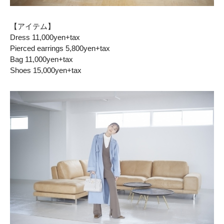
【アイテム】
Dress 11,000yen+tax
Pierced earrings 5,800yen+tax
Bag 11,000yen+tax
Shoes 15,000yen+tax