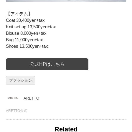
【アイテム】
Coat 39,400yen+tax
Knit set up 13,500yen+tax
Blouse 8,000yen+tax
Bag 11,000yen+tax
Shoes 13,500yen+tax
公式HPはこちら
ファッション
ARETTO
ARETTO公式
Related