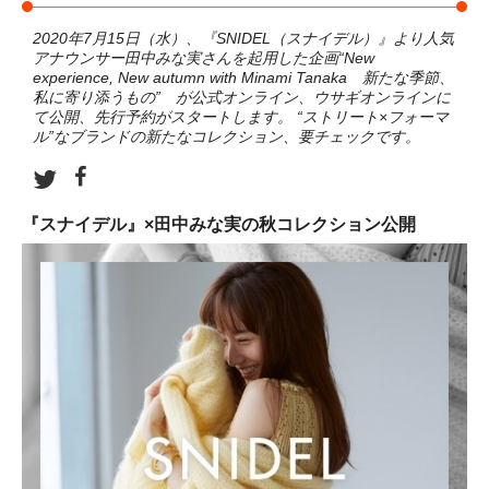
2020年7月15日（水）、『SNIDEL（スナイデル）』より人気
アナウンサー田中みな実さんを起用した企画“New
experience, New autumn with Minami Tanaka 新たな季節、
私に寄り添うもの” が公式オンライン、ウサギオンラインに
て公開、先行予約がスタートします。 “ストリート×フォーマ
ル”なブランドの新たなコレクション、要チェックです。
『スナイデル』×田中みな実の秋コレクション公開