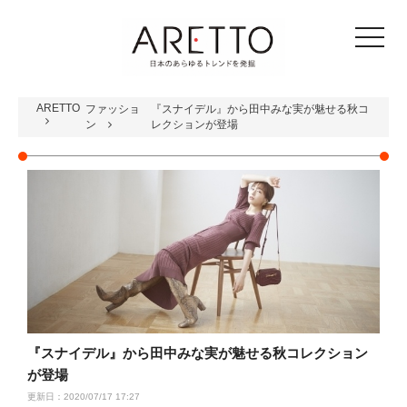
toggle
navigat
ARETTO
ファッショ
『スナイデル』から田中みな実が魅せる秋コ
ン
レクションが登場
『スナイデル』から田中みな実が魅せる秋コレクション
が登場
更新日：2020/07/17 17:27