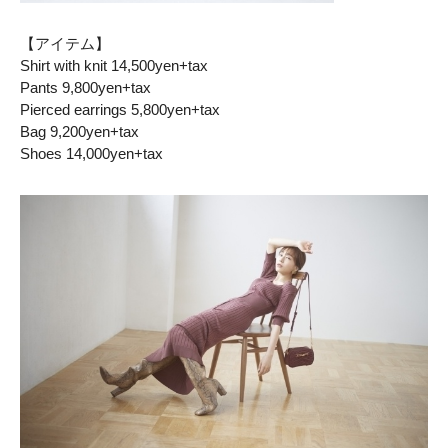
【アイテム】
Shirt with knit 14,500yen+tax
Pants 9,800yen+tax
Pierced earrings 5,800yen+tax
Bag 9,200yen+tax
Shoes 14,000yen+tax