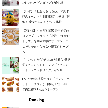
だけのハーゲンダッツ”が作れる
【レポ】「ねるねるねるね」40周年
記念イベントが3日間限定で横浜で開
催！"魔女さんのおうち"を体験
【速レポ】小岩井乳業50周年で初の
コンセプトショップ『小岩井Milkのア
トリエ』を学芸大学にオープン！こ
こでしか食べられない限定クレープ
も
『リンツ』から“チョコが主役”の新感
覚チョコミントドリンク「チョコミ
ントショコラドリンク」が登場！
LAで86年以上愛される『ピンクスホ
ットドッグス』が日本初上陸！2026
年内に都内1号店をオープン
Ranking