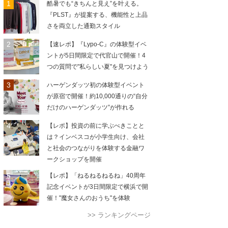
酷暑でも“きちんと見え”を叶える。
『PLST』が提案する、機能性と上品
さを両立した通勤スタイル
【速レポ】『Lypo-C』の体験型イベ
ントが5日間限定で代官山で開催！4
つの質問で"私らしい夏"を見つけよう
ハーゲンダッツ初の体験型イベント
が原宿で開催！約10,000通りの“自分
だけのハーゲンダッツ”が作れる
【レポ】投資の前に学ぶべきことと
は？インベスコが小学生向け、会社
と社会のつながりを体験する金融ワ
ークショップを開催
【レポ】「ねるねるねるね」40周年
記念イベントが3日間限定で横浜で開
催！"魔女さんのおうち"を体験
>> ランキングページ