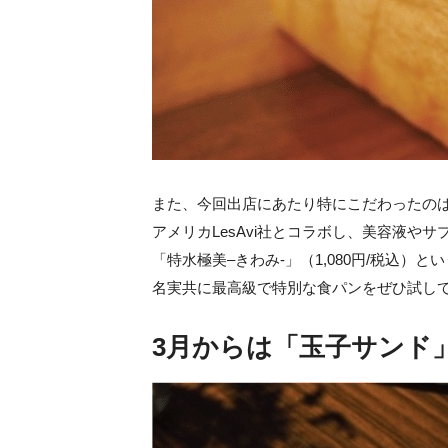
また、今回出店にあたり特にこだわったのは
アメリカLesAvi社とコラボし、美容液
「特水極美–きわみ-」（1,080円/税込）
名実共に最高級で特別な食パンをぜひ試し
3月からは「玉子サンド