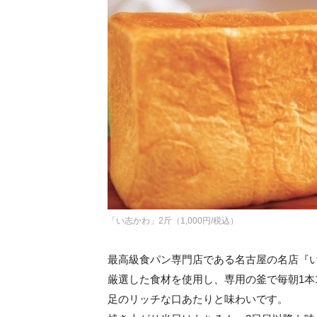
「い志かわ」2斤（1,000円/税込）
最高級食パン専門店である名古屋の名店『
厳選した食材を使用し、専用の釜で毎朝1本
足のリッチな口あたりと味わいです。