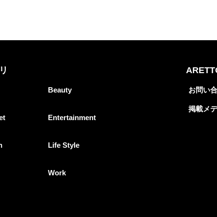
リ
ARET
Beauty
お問い
掲載メ
et
Entertainment
n
Life Style
Work