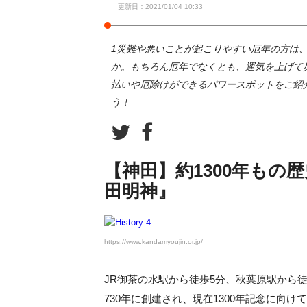
更新日：2021/01/04 10:33
1災難や悪いことが起こりやすい厄年の方は
か。もちろん厄年でなくとも、運気を上げて
払いや厄除けができるパワースポットをご紹介
う！
【神田】約1300年も
田明神』
https://www.kandamyoujin.or.jp/
JR御茶の水駅から徒歩5分、秋葉原駅から
730年に創建され、現在1300年記念に向