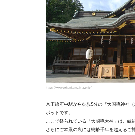
https://www.ookunitamajinja.or.jp/
京王線府中駅から徒歩5分の『大国魂神社
ポットです。
ここで祭られている「大國魂大神」は、縁
さらにご本殿の裏には樹齢千年を超えるご