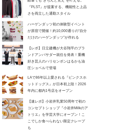
酷暑でも“きちんと見え”を叶える。
『PLST』が提案する、機能性と上品
さを両立した通勤スタイル
ハーゲンダッツ初の体験型イベント
が原宿で開催！約10,000通りの“自分
だけのハーゲンダッツ”が作れる
【レポ】日立建機が大谷翔平のブラ
ンドアンバサダー就任を発表！重機
好き芸人のハリセンボンはるかも油
圧ショベルで登場
LAで86年以上愛される『ピンクスホ
ットドッグス』が日本初上陸！2026
年内に都内1号店をオープン
【速レポ】小岩井乳業50周年で初の
コンセプトショップ『小岩井Milkのア
トリエ』を学芸大学にオープン！こ
こでしか食べられない限定クレープ
も