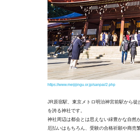
https://www.meijijingu.or.jp/sanpai/2.php
JR原宿駅、東京メトロ明治神宮前駅から徒
を誇る神社です。
神社周辺は都会とは思えない緑豊かな自然
厄払いはもちろん、受験の合格祈願や商売