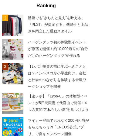
Ranking
酷暑でも“きちんと見え”を叶える。
『PLST』が提案する、機能性と上品
さを両立した通勤スタイル
ハーゲンダッツ初の体験型イベント
が原宿で開催！約10,000通りの“自分
だけのハーゲンダッツ”が作れる
【レポ】投資の前に学ぶべきことと
は？インベスコが小学生向け、会社
と社会のつながりを体験する金融ワ
ークショップを開催
【速レポ】『Lypo-C』の体験型イベ
ントが5日間限定で代官山で開催！4
つの質問で"私らしい夏"を見つけよう
マイカー登録でもれなく200円相当が
もらえちゃう?!「ENEOS公式アプ
リ」で夏キャンペーン開催