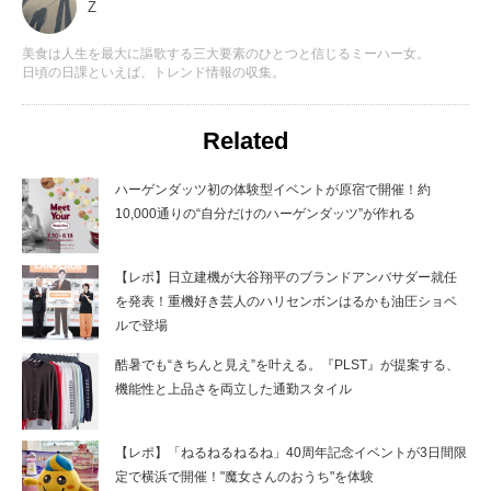
Z
美食は人生を最大に謳歌する三大要素のひとつと信じるミーハー女。
日頃の日課といえば、トレンド情報の収集。
Related
ハーゲンダッツ初の体験型イベントが原宿で開催！約
10,000通りの“自分だけのハーゲンダッツ”が作れる
【レポ】日立建機が大谷翔平のブランドアンバサダー就任
を発表！重機好き芸人のハリセンボンはるかも油圧ショベ
ルで登場
酷暑でも“きちんと見え”を叶える。『PLST』が提案する、
機能性と上品さを両立した通勤スタイル
【レポ】「ねるねるねるね」40周年記念イベントが3日間限
定で横浜で開催！"魔女さんのおうち"を体験