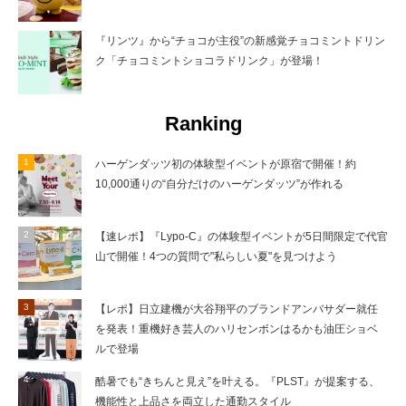
『リンツ』から“チョコが主役”の新感覚チョコミントドリン
ク「チョコミントショコラドリンク」が登場！
Ranking
ハーゲンダッツ初の体験型イベントが原宿で開催！約
10,000通りの“自分だけのハーゲンダッツ”が作れる
【速レポ】『Lypo-C』の体験型イベントが5日間限定で代官
山で開催！4つの質問で"私らしい夏"を見つけよう
【レポ】日立建機が大谷翔平のブランドアンバサダー就任
を発表！重機好き芸人のハリセンボンはるかも油圧ショベ
ルで登場
酷暑でも“きちんと見え”を叶える。『PLST』が提案する、
機能性と上品さを両立した通勤スタイル