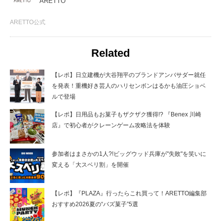
ARETTO
ARETTO公式
Related
【レポ】日立建機が大谷翔平のブランドアンバサダー就任
を発表！重機好き芸人のハリセンボンはるかも油圧ショベ
ルで登場
【レポ】日用品もお菓子もザクザク獲得!? 『Benex 川崎
店』で初心者がクレーンゲーム攻略法を体験
参加者はまさかの1人?!ビッグウッド兵庫が"失敗"を笑いに
変える「大スベリ割」を開催
【レポ】『PLAZA』行ったらこれ買って！ARETTO編集部
おすすめ2026夏の“バズ菓子”5選