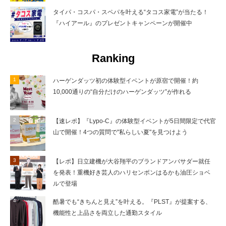
タイパ・コスパ・スペパを叶える“タコス家電”が当たる！
『ハイアール』のプレゼントキャンペーンが開催中
Ranking
ハーゲンダッツ初の体験型イベントが原宿で開催！約
10,000通りの“自分だけのハーゲンダッツ”が作れる
【速レポ】『Lypo-C』の体験型イベントが5日間限定で代官
山で開催！4つの質問で"私らしい夏"を見つけよう
【レポ】日立建機が大谷翔平のブランドアンバサダー就任
を発表！重機好き芸人のハリセンボンはるかも油圧ショベ
ルで登場
酷暑でも“きちんと見え”を叶える。『PLST』が提案する、
機能性と上品さを両立した通勤スタイル