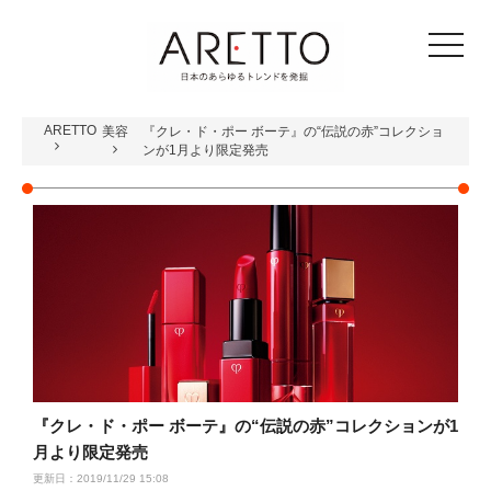
toggle
navigat
ARETTO
美容
『クレ・ド・ポー ボーテ』の“伝説の赤”コレクショ
ンが1月より限定発売
『クレ・ド・ポー ボーテ』の“伝説の赤”コレクションが1
月より限定発売
更新日：2019/11/29 15:08