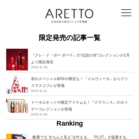
toggle
navigat
限定発売の記事一覧
『クレ・ド・ポー ボーテ』の“伝説の赤”コレクションが1月
より限定発売
2019.11.29
初のスペシャルBOXや限定も！『メルヴィータ』からクリ
スマスコフレが登場
2019.11.11
トータルキットや限定アイテムも！『クラランス』のホリ
デーコレクションが登場
2019.11.06
Ranking
酷暑でも“きちんと見え”を叶える。『PLST』が提案する、