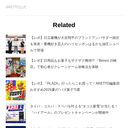
ARETTO公式
Related
【レポ】日立建機が大谷翔平のブランドアンバサダー就任
を発表！重機好き芸人のハリセンボンはるかも油圧ショベ
ルで登場
【レポ】日用品もお菓子もザクザク獲得!? 『Benex 川崎
店』で初心者がクレーンゲーム攻略法を体験
【レポ】『PLAZA』行ったらこれ買って！ARETTO編集部
おすすめ2026夏の“バズ菓子”5選
タイパ・コスパ・スペパを叶える“タコス家電”が当たる！
『ハイアール』のプレゼントキャンペーンが開催中