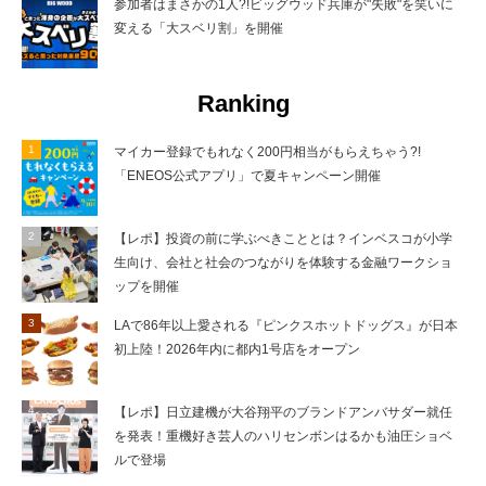
参加者はまさかの1人?!ビッグウッド兵庫が"失敗"を笑いに
変える「大スベリ割」を開催
Ranking
マイカー登録でもれなく200円相当がもらえちゃう?!
「ENEOS公式アプリ」で夏キャンペーン開催
【レポ】投資の前に学ぶべきこととは？インベスコが小学
生向け、会社と社会のつながりを体験する金融ワークショ
ップを開催
LAで86年以上愛される『ピンクスホットドッグス』が日本
初上陸！2026年内に都内1号店をオープン
【レポ】日立建機が大谷翔平のブランドアンバサダー就任
を発表！重機好き芸人のハリセンボンはるかも油圧ショベ
ルで登場