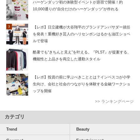
ハーゲンダッツ初の体験型イベントが原宿で開催！約
10,000通りの“自分だけのハーゲンダッツ”が作れる
【レポ】日立建機が大谷翔平のブランドアンバサダー就任
を発表！重機好き芸人のハリセンボンはるかも油圧ショベ
ルで登場
酷暑でも“きちんと見え”を叶える。『PLST』が提案する、
機能性と上品さを両立した通勤スタイル
【レポ】投資の前に学ぶべきこととは？インベスコが小学
生向け、会社と社会のつながりを体験する金融ワークショ
ップを開催
>> ランキングページ
カテゴリ
Trend
Beauty