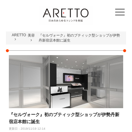
toggle
navigat
ARETTO
美容
『セルヴォーク』初のブティック型ショップが伊勢
丹新宿店本館に誕生
『セルヴォーク』初のブティック型ショップが伊勢丹新
宿店本館に誕生
更新日：2019/11/19 12:14