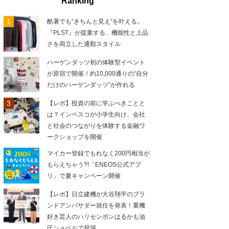
Ranking
酷暑でも“きちんと見え”を叶える。
『PLST』が提案する、機能性と上品
さを両立した通勤スタイル
ハーゲンダッツ初の体験型イベント
が原宿で開催！約10,000通りの“自分
だけのハーゲンダッツ”が作れる
【レポ】投資の前に学ぶべきことと
は？インベスコが小学生向け、会社
と社会のつながりを体験する金融ワ
ークショップを開催
マイカー登録でもれなく200円相当が
もらえちゃう?!「ENEOS公式アプ
リ」で夏キャンペーン開催
【レポ】日立建機が大谷翔平のブラ
ンドアンバサダー就任を発表！重機
好き芸人のハリセンボンはるかも油
圧ショベルで登場