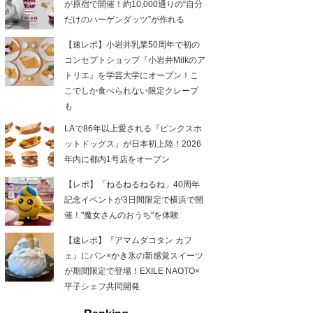
が原宿で開催！約10,000通りの“自分
だけのハーゲンダッツ”が作れる
【速レポ】小岩井乳業50周年で初の
コンセプトショップ『小岩井Milkのア
トリエ』を学芸大学にオープン！こ
こでしか食べられない限定クレープ
も
LAで86年以上愛される『ピンクスホ
ットドッグス』が日本初上陸！2026
年内に都内1号店をオープン
【レポ】「ねるねるねるね」40周年
記念イベントが3日間限定で横浜で開
催！"魔女さんのおうち"を体験
【速レポ】『アマムダコタン カフ
ェ』にパン×かき氷の新感覚スイーツ
が期間限定で登場！EXILE NAOTO×
平子シェフ共同開発