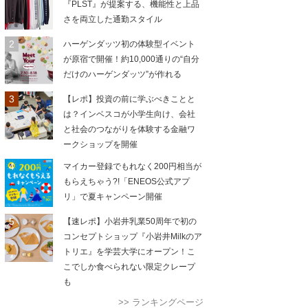
『PLST』が提案する、機能性と上品
さを両立した通勤スタイル
ハーゲンダッツ初の体験型イベント
が原宿で開催！約10,000通りの“自分
だけのハーゲンダッツ”が作れる
【レポ】投資の前に学ぶべきことと
は？インベスコが小学生向け、会社
と社会のつながりを体験する金融ワ
ークショップを開催
マイカー登録でもれなく200円相当が
もらえちゃう?!「ENEOS公式アプ
リ」で夏キャンペーン開催
【速レポ】小岩井乳業50周年で初の
コンセプトショップ『小岩井Milkのア
トリエ』を学芸大学にオープン！こ
こでしか食べられない限定クレープ
も
>> ランキングページ