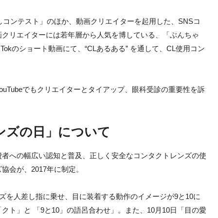
だしコンテスト」のほか、動画クリエイターを起用した、SNSコ
画クリエイターには若年層から人気を博している、「ぶんちゃ
Tokのショート動画にて、“CLあるある” を通して、CL使用コン
uTubeでもクリエイターとタイアップ、眼科受診の重要性を訴
レンズの日」について
費者への幅広い認知と普及、正しく安全なコンタクトレンズの使
協会が、2017年に制定。
ンズを人差し指に乗せ、目に装着する動作のイメージが9と10に
ト」と 「9と10」の語呂合わせ」。また、10月10日「目の愛