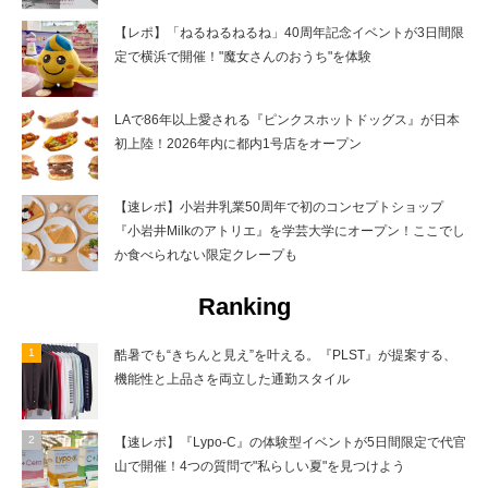
【レポ】「ねるねるねるね」40周年記念イベントが3日間限
定で横浜で開催！"魔女さんのおうち"を体験
LAで86年以上愛される『ピンクスホットドッグス』が日本
初上陸！2026年内に都内1号店をオープン
【速レポ】小岩井乳業50周年で初のコンセプトショップ
『小岩井Milkのアトリエ』を学芸大学にオープン！ここでし
か食べられない限定クレープも
Ranking
酷暑でも“きちんと見え”を叶える。『PLST』が提案する、
機能性と上品さを両立した通勤スタイル
【速レポ】『Lypo-C』の体験型イベントが5日間限定で代官
山で開催！4つの質問で"私らしい夏"を見つけよう