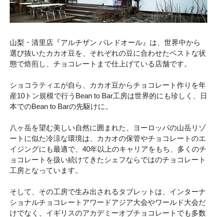
山梨・清里店『アルチザン パレドオール』は、世界中から
選び抜いたカカオ豆を、それぞれの豆に合わせたベストな状
態で焙煎し、チョコレートまで仕上げている店舗です。
ショコラティエが自ら、カカオ豆からチョコレート作りを年
産10トン規模で行うBean to Bar工房は世界的にも珍しく、日
本でのBean to Barの先駆けに。
八ヶ岳を望む美しい自然に囲まれた、ヨーロッパの山岳リゾ
ートに似た冷涼な環境は、カカオの保管やチョコレートのエ
イジングにも最適で、40年以上のキャリアをもち、多くのチ
ョコレートを扱い続けてきたシェフならではのチョコレート
工房となっています。
そして、その工房で生み出されるタブレットは、インターナ
ショナルチョコレートアワードアジア大会やワールド大会だ
けでなく、イギリスのアカデミーオブチョコレートでも多数