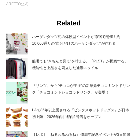
ARETTO公式
Related
ハーゲンダッツ初の体験型イベントが原宿で開催！約
10,000通りの“自分だけのハーゲンダッツ”が作れる
酷暑でも“きちんと見え”を叶える。『PLST』が提案する、
機能性と上品さを両立した通勤スタイル
『リンツ』から“チョコが主役”の新感覚チョコミントドリン
ク「チョコミントショコラドリンク」が登場！
LAで86年以上愛される『ピンクスホットドッグス』が日本
初上陸！2026年内に都内1号店をオープン
【レポ】「ねるねるねるね」40周年記念イベントが3日間限