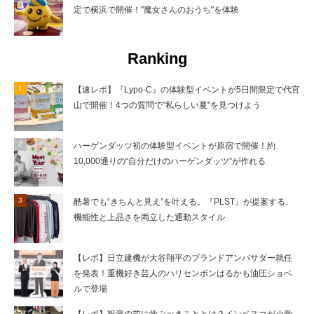
定で横浜で開催！"魔女さんのおうち"を体験
Ranking
【速レポ】『Lypo-C』の体験型イベントが5日間限定で代官
山で開催！4つの質問で"私らしい夏"を見つけよう
ハーゲンダッツ初の体験型イベントが原宿で開催！約
10,000通りの“自分だけのハーゲンダッツ”が作れる
酷暑でも“きちんと見え”を叶える。『PLST』が提案する、
機能性と上品さを両立した通勤スタイル
【レポ】日立建機が大谷翔平のブランドアンバサダー就任
を発表！重機好き芸人のハリセンボンはるかも油圧ショベ
ルで登場
【レポ】投資の前に学ぶべきこととは？インベスコが小学