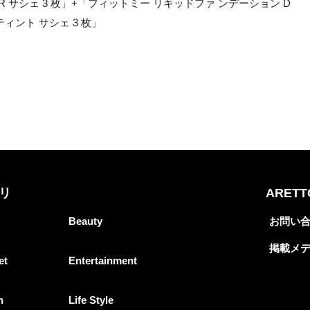
 サシェ 3 枚」+「フィットミー リキッドファ ンデーション D
ィント サシェ 3 枚」
リ
ARET
Beauty
お問い
掲載メ
et
Entertainment
n
Life Style