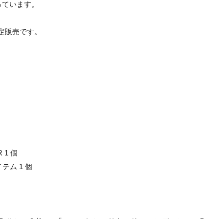
っています。
限定販売です。
1 個
テム 1 個
。