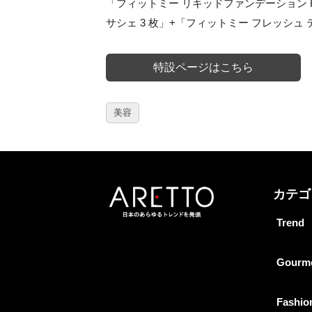
「フィットミー リキッドファンデーション R
サシェ 3 枚」+「フィットミー フレッシュ テ
特設ページはこちら
美容
カテゴ
Trend
Gourm
Fashio