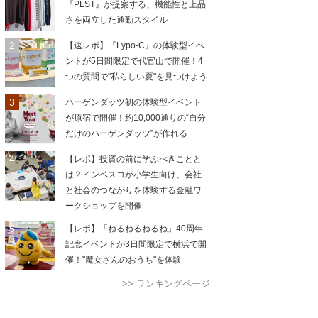
『PLST』が提案する、機能性と上品
さを両立した通勤スタイル
【速レポ】『Lypo-C』の体験型イベ
ントが5日間限定で代官山で開催！4
つの質問で"私らしい夏"を見つけよう
ハーゲンダッツ初の体験型イベント
が原宿で開催！約10,000通りの“自分
だけのハーゲンダッツ”が作れる
【レポ】投資の前に学ぶべきことと
は？インベスコが小学生向け、会社
と社会のつながりを体験する金融ワ
ークショップを開催
【レポ】「ねるねるねるね」40周年
記念イベントが3日間限定で横浜で開
催！"魔女さんのおうち"を体験
>> ランキングページ