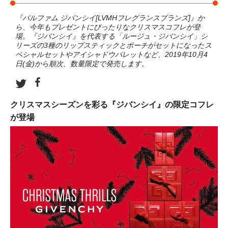
『パルファム ジバンシイ[LVMHフレグランスブランズ]』か
ら、今年もプレゼントにぴったりなクリスマスコフレが登
場。『ジバンシイ』を代表する「ルージュ・ジバンシイ」シ
リーズの3種のリップスティックとポーチがセットになったス
ペシャルセットやアイシャドウパレットなど、2019年10月4
日(金)から順次、数量限定で発売します。
クリスマスシーズンを彩る『ジバンシイ』の限定コフレ
が登場