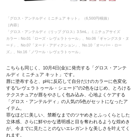
「グロス・アンテルディ ミニチュア キット」 （6,500円/税抜）
［内容］
「グロス・アンテルディ（リップ グロス）3.5mL」ミニチュアサイズ
カラー：No.01「ローズ・レヴェラトゥール」、No.06「ギャングスタ・ヌ
ード」、No.07「ヌード・アディクション」、No.10「オーバー・ロー
ズ」、No.16「ノワール・レヴェラトゥール」
こちらも同じく、10月4日(金)に発売する「グロス・アンテ
ルディ ミニチュア キット」です。
唇に塗布すると、pHに反応して自分だけのカラーに色変化
する“レヴェラトゥール・シェード”の2色をはじめ、とろける
テクスチュアが唇をやさしく包み込み、心地よくケアする
「グロス・アンテルディ」の人気の5色がセットになったア
イテム。
罪なほどに美しい、禁断なまでのツヤめきとふっくらとした
立体感、さらに鮮やかな透明感と目を奪われるような煌めき
が、今までに見たことのないエレガントな美しさを叶えてく
れます。