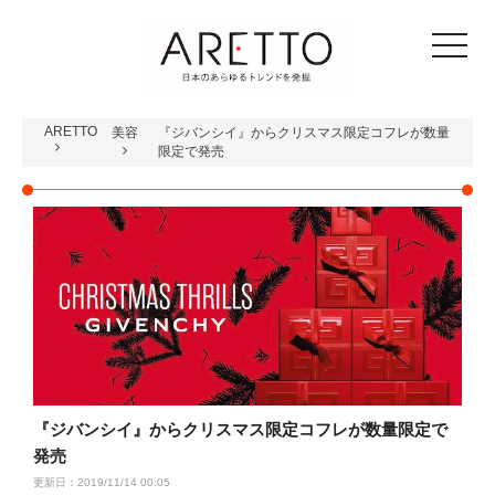
toggle
navigat
ARETTO
美容
『ジバンシイ』からクリスマス限定コフレが数量
限定で発売
『ジバンシイ』からクリスマス限定コフレが数量限定で
発売
更新日：2019/11/14 00:05