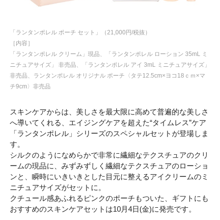
「ランタンポレル ポーチ セット」（21,000円/税抜）
［内容］
「ランタンポレル クリーム」現品、「ランタンポレル ローション 35mL ミ
ニチュアサイズ」 非売品、「ランタンポレル アイ 3mL ミニチュアサイズ」
非売品、ランタンポレル オリジナル ポーチ〈タテ12.5cm×ヨコ18ｃｍ×マ
チ9cm〉非売品
スキンケアからは、美しさを最大限に高めて普遍的な美しさ
へ導いてくれる、エイジングケアを超えた“タイムレス”ケア
「ランタンポレル」シリーズのスペシャルセットが登場しま
す。
シルクのようになめらかで非常に繊細なテクスチュアのクリ
ームの現品に、みずみずしく繊細なテクスチュアのローショ
ンと、瞬時にいきいきとした目元に整えるアイクリームのミ
ニチュアサイズがセットに。
クチュール感あふれるピンクのポーチもついた、ギフトにも
おすすめのスキンケアセットは10月4日(金)に発売です。