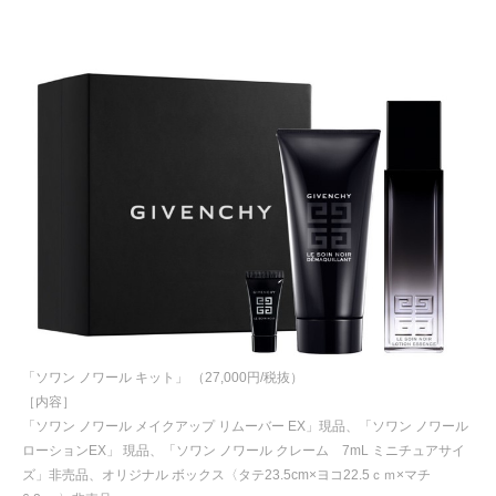
「ソワン ノワール キット」 （27,000円/税抜）
［内容］
「ソワン ノワール メイクアップ リムーバー EX」現品、「ソワン ノワール
ローションEX」 現品、「ソワン ノワール クレーム 7mL ミニチュアサイ
ズ」非売品、オリジナル ボックス〈タテ23.5cm×ヨコ22.5ｃｍ×マチ