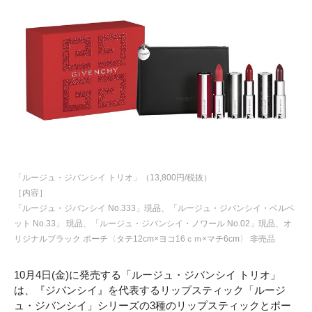
「ルージュ・ジバンシイ トリオ」（13,800円/税抜）
［内容］
「ルージュ・ジバンシイ No.333」現品、「ルージュ・ジバンシイ・ベルベ
ット No.33」 現品、「ルージュ・ジバンシイ・ノワール No.02」現品、オ
リジナルブラック ポーチ〈タテ12cm×ヨコ16ｃｍ×マチ6cm〉 非売品
10月4日(金)に発売する「ルージュ・ジバンシイ トリオ」
は、『ジバンシイ』を代表するリップスティック「ルージ
ュ・ジバンシイ」シリーズの3種のリップスティックとポー