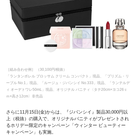
［組み合わせ例］ （30,100円/税抜）
「ランタンポレル ブロッサム クリーム コンパクト」現品、「プリズム・リ
ーブル No.1」現品、「ルージュ・ジバンシイ No.333」現品、「ランテルデ
ィ オーデトワレ50mL」現品、オリジナル バニティ〈タテ20cm×ヨコ26ｃ
ｍ×高さ12cm〉非売品
さらに11月15日(金)からは、『ジバンシイ』製品30,000円以
上（税抜）の購入で、オリジナルバニティがプレゼントされ
るホリデー限定のキャンペーン「ウィンター ビューティー
キャンペーン」も実施。