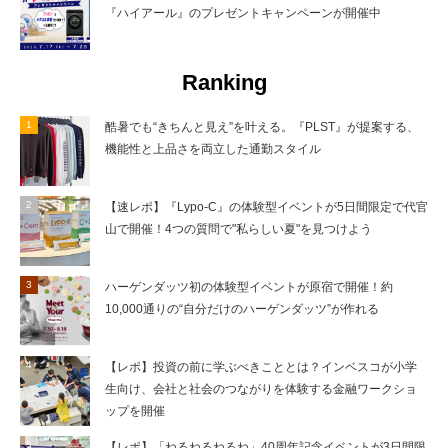
『ハイアール』のプレゼントキャンペーンが開催中
Ranking
酷暑でも“きちんと見え”を叶える。『PLST』が提案する、
機能性と上品さを両立した通勤スタイル
【速レポ】『Lypo-C』の体験型イベントが5日間限定で代官
山で開催！4つの質問で"私らしい夏"を見つけよう
ハーゲンダッツ初の体験型イベントが原宿で開催！約
10,000通りの“自分だけのハーゲンダッツ”が作れる
【レポ】投資の前に学ぶべきこととは？インベスコが小学
生向け、会社と社会のつながりを体験する金融ワークショ
ップを開催
【レポ】「ねるねるねるね」40周年記念イベントが3日間限