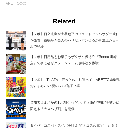
ARETTO公式
Related
【レポ】日立建機が大谷翔平のブランドアンバサダー就任
を発表！重機好き芸人のハリセンボンはるかも油圧ショベ
ルで登場
【レポ】日用品もお菓子もザクザク獲得!? 『Benex 川崎
店』で初心者がクレーンゲーム攻略法を体験
【レポ】『PLAZA』行ったらこれ買って！ARETTO編集部
おすすめ2026夏の“バズ菓子”5選
参加者はまさかの1人?!ビッグウッド兵庫が"失敗"を笑いに
変える「大スベリ割」を開催
タイパ・コスパ・スペパを叶える“タコス家電”が当たる！