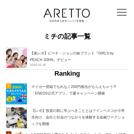
toggle
navigat
ミチの記事一覧
【速レポ】ピーチ・ジョンの妹ブランド『GiRLS by
PEACH JOHN』デビュー
2020.01.30
Ranking
マイカー登録でもれなく200円相当がもらえちゃう?!
「ENEOS公式アプリ」で夏キャンペーン開催
【レポ】投資の前に学ぶべきこととは？インベスコが小学
生向け、会社と社会のつながりを体験する金融ワークショ
ップを開催