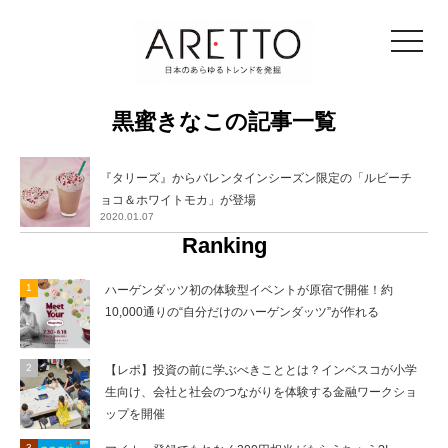
toggle
navigat
黒蜜きなこの記事一覧
『タリーズ』からバレンタインシーズン限定の「ルビーチ
ョコ＆ホワイトモカ」が登場
2020.01.07
Ranking
ハーゲンダッツ初の体験型イベントが原宿で開催！約
10,000通りの“自分だけのハーゲンダッツ”が作れる
【レポ】投資の前に学ぶべきこととは？インベスコが小学
生向け、会社と社会のつながりを体験する金融ワークショ
ップを開催