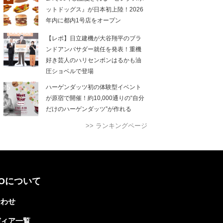
ットドッグス』が日本初上陸！2026
年内に都内1号店をオープン
【レポ】日立建機が大谷翔平のブラ
ンドアンバサダー就任を発表！重機
好き芸人のハリセンボンはるかも油
圧ショベルで登場
ハーゲンダッツ初の体験型イベント
が原宿で開催！約10,000通りの“自分
だけのハーゲンダッツ”が作れる
>> ランキングページ
TOについて
合わせ
ディア一覧