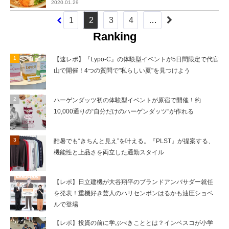
2020.01.29
1
2
3
4
…
Ranking
【速レポ】『Lypo-C』の体験型イベントが5日間限定で代官
山で開催！4つの質問で"私らしい夏"を見つけよう
ハーゲンダッツ初の体験型イベントが原宿で開催！約
10,000通りの“自分だけのハーゲンダッツ”が作れる
酷暑でも“きちんと見え”を叶える。『PLST』が提案する、
機能性と上品さを両立した通勤スタイル
【レポ】日立建機が大谷翔平のブランドアンバサダー就任
を発表！重機好き芸人のハリセンボンはるかも油圧ショベ
ルで登場
【レポ】投資の前に学ぶべきこととは？インベスコが小学