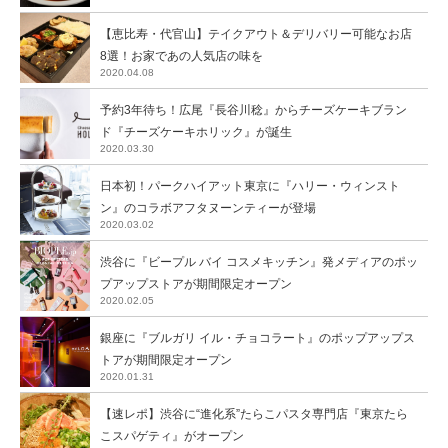
【恵比寿・代官山】テイクアウト＆デリバリー可能なお店
8選！お家であの人気店の味を
2020.04.08
予約3年待ち！広尾『長谷川稔』からチーズケーキブラン
ド『チーズケーキホリック』が誕生
2020.03.30
日本初！パークハイアット東京に『ハリー・ウィンスト
ン』のコラボアフタヌーンティーが登場
2020.03.02
渋谷に『ビープル バイ コスメキッチン』発メディアのポッ
プアップストアが期間限定オープン
2020.02.05
銀座に『ブルガリ イル・チョコラート』のポップアップス
トアが期間限定オープン
2020.01.31
【速レポ】渋谷に“進化系”たらこパスタ専門店『東京たら
こスパゲティ』がオープン