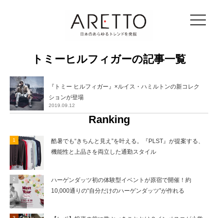
toggle
navigat
トミーヒルフィガーの記事一覧
『トミー ヒルフィガー』×ルイス・ハミルトンの新コレク
ションが登場
2019.09.12
Ranking
酷暑でも“きちんと見え”を叶える。『PLST』が提案する、
機能性と上品さを両立した通勤スタイル
ハーゲンダッツ初の体験型イベントが原宿で開催！約
10,000通りの“自分だけのハーゲンダッツ”が作れる