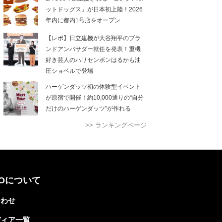
ットドッグス』が日本初上陸！2026
年内に都内1号店をオープン
【レポ】日立建機が大谷翔平のブラ
ンドアンバサダー就任を発表！重機
好き芸人のハリセンボンはるかも油
圧ショベルで登場
ハーゲンダッツ初の体験型イベント
が原宿で開催！約10,000通りの“自分
だけのハーゲンダッツ”が作れる
>> ランキングページ
TOについて
合わせ
ディア一覧